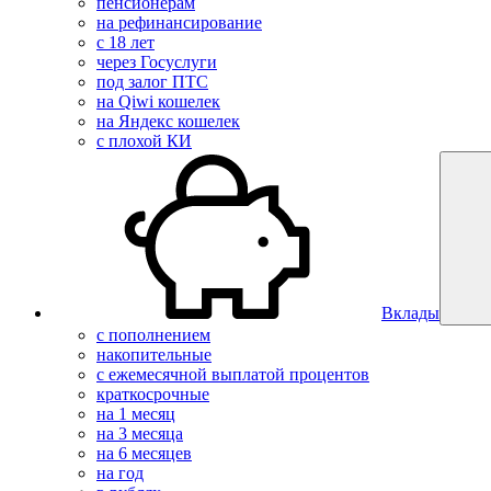
пенсионерам
на рефинансирование
с 18 лет
через Госуслуги
под залог ПТС
на Qiwi кошелек
на Яндекс кошелек
с плохой КИ
Вклады
с пополнением
накопительные
с ежемесячной выплатой процентов
краткосрочные
на 1 месяц
на 3 месяца
на 6 месяцев
на год