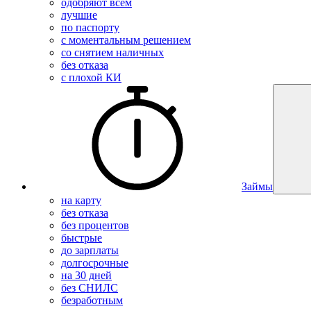
одобряют всем
лучшие
по паспорту
с моментальным решением
со снятием наличных
без отказа
с плохой КИ
Займы
на карту
без отказа
без процентов
быстрые
до зарплаты
долгосрочные
на 30 дней
без СНИЛС
безработным