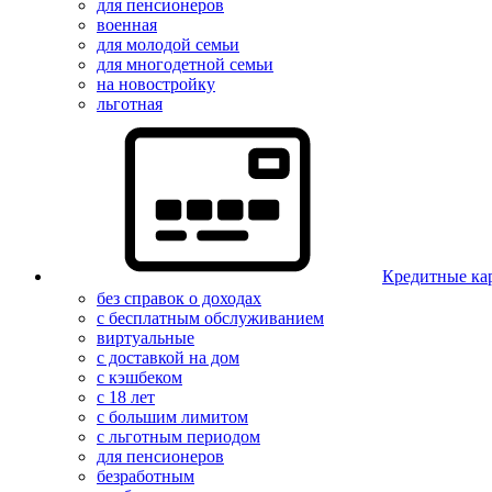
для пенсионеров
военная
для молодой семьи
для многодетной семьи
на новостройку
льготная
Кредитные ка
без справок о доходах
с бесплатным обслуживанием
виртуальные
с доставкой на дом
с кэшбеком
с 18 лет
с большим лимитом
с льготным периодом
для пенсионеров
безработным