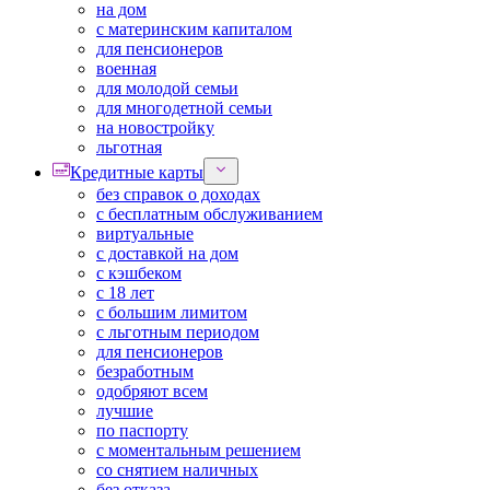
на дом
с материнским капиталом
для пенсионеров
военная
для молодой семьи
для многодетной семьи
на новостройку
льготная
Кредитные карты
без справок о доходах
с бесплатным обслуживанием
виртуальные
с доставкой на дом
с кэшбеком
с 18 лет
с большим лимитом
с льготным периодом
для пенсионеров
безработным
одобряют всем
лучшие
по паспорту
с моментальным решением
со снятием наличных
без отказа