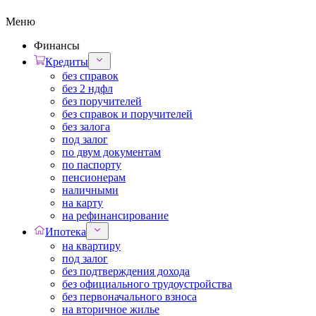
Меню
Финансы
Кредиты
без справок
без 2 ндфл
без поручителей
без справок и поручителей
без залога
под залог
по двум документам
по паспорту
пенсионерам
наличными
на карту
на рефинансирование
Ипотека
на квартиру
под залог
без подтверждения дохода
без официального трудоустройства
без первоначального взноса
на вторичное жилье