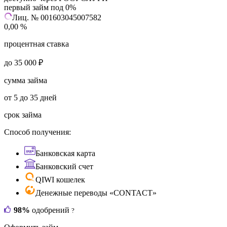
первый займ под 0%
Лиц. № 001603045007582
0,00 %
процентная ставка
до 35 000 ₽
сумма займа
от 5 до 35 дней
срок займа
Способ получения:
Банковская карта
Банковский счет
QIWI кошелек
Денежные переводы «CONTACT»
98%
одобрений
?