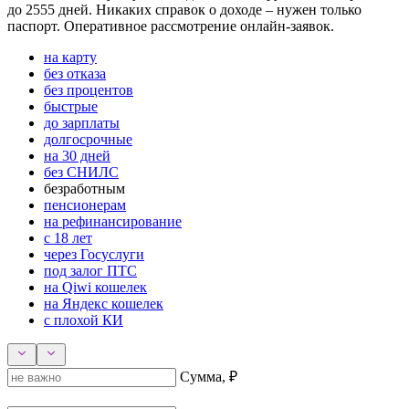
до 2555 дней. Никаких справок о доходе – нужен только
паспорт. Оперативное рассмотрение онлайн-заявок.
на карту
без отказа
без процентов
быстрые
до зарплаты
долгосрочные
на 30 дней
без СНИЛС
безработным
пенсионерам
на рефинансирование
с 18 лет
через Госуслуги
под залог ПТС
на Qiwi кошелек
на Яндекс кошелек
с плохой КИ
Сумма, ₽