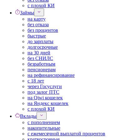
с плохой КИ
Займы
на карту
без отказа
без процентов
быстрые
до зарплаты
долгосрочные
на 30 дней
без СНИЛС
безработным
пенсионерам
на рефинансирование
с 18 лет
через Госуслуги
под залог ПТС
на Qiwi кошелек
на Яндекс кошелек
с плохой КИ
Вклады
с пополнением
накопительные
с ежемесячной выплатой процентов
краткосрочные