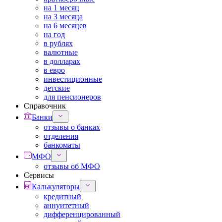
на 1 месяц
на 3 месяца
на 6 месяцев
на год
в рублях
валютные
в долларах
в евро
инвестиционные
детские
для пенсионеров
Справочник
Банки
отзывы о банках
отделения
банкоматы
МФО
отзывы об МФО
Сервисы
Калькуляторы
кредитный
аннуитетный
дифференцированный