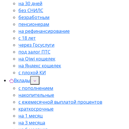
на 30 дней
без СНИЛС
безработным
пенсионерам
на рефинансирование
с 18 лет
через Госуслуги
под залог ПТС
на Qiwi кошелек
на Яндекс кошелек
с плохой КИ
Вклады
с пополнением
накопительные
с ежемесячной выплатой процентов
краткосрочные
на 1 месяц
на 3 месяца