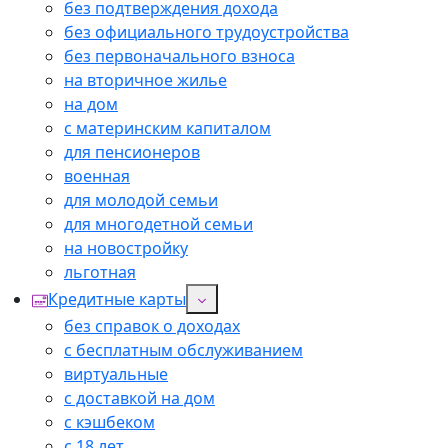
без подтверждения дохода
без официального трудоустройства
без первоначального взноса
на вторичное жилье
на дом
с материнским капиталом
для пенсионеров
военная
для молодой семьи
для многодетной семьи
на новостройку
льготная
Кредитные карты
без справок о доходах
с бесплатным обслуживанием
виртуальные
с доставкой на дом
с кэшбеком
с 18 лет