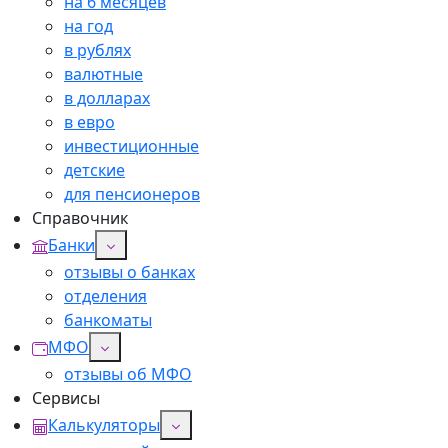
на 6 месяцев
на год
в рублях
валютные
в долларах
в евро
инвестиционные
детские
для пенсионеров
Справочник
Банки
отзывы о банках
отделения
банкоматы
МФО
отзывы об МФО
Сервисы
Калькуляторы