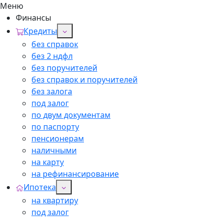
Меню
Финансы
Кредиты
без справок
без 2 ндфл
без поручителей
без справок и поручителей
без залога
под залог
по двум документам
по паспорту
пенсионерам
наличными
на карту
на рефинансирование
Ипотека
на квартиру
под залог