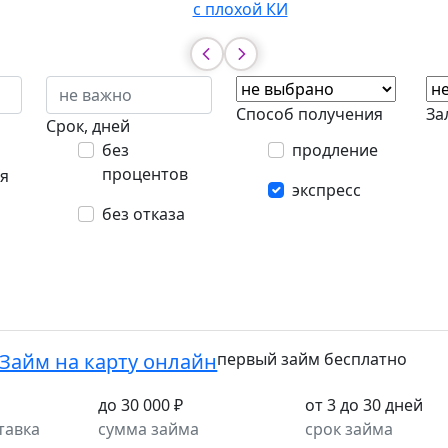
с плохой КИ
Способ получения
За
Срок, дней
без
продление
процентов
я
экспресс
без отказа
Займ на карту онлайн
первый займ бесплатно
до 30 000 ₽
от 3 до 30 дней
тавка
сумма займа
срок займа