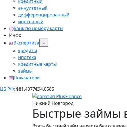
кредитный
аннуитетный
дифференцированный
ипотечный
Банк по номеру карты
Инфо
Экспертиза
кредиты
ипотека
кредитные карты
займы
Показатели
ЦБ РФ
:
$
81,4077
€
94,0585
Нижний Новгород
Быстрые займы 
Взять быстрый займ на карту без отказов