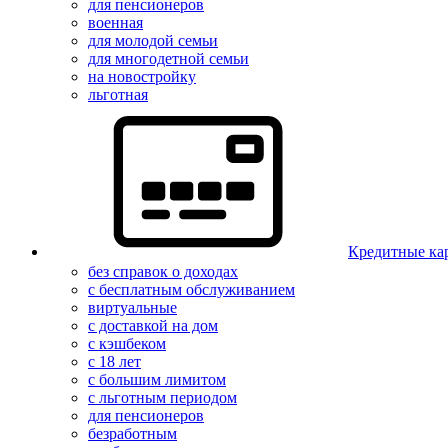
для пенсионеров
военная
для молодой семьи
для многодетной семьи
на новостройку
льготная
Кредитные ка
без справок о доходах
с бесплатным обслуживанием
виртуальные
с доставкой на дом
с кэшбеком
с 18 лет
с большим лимитом
с льготным периодом
для пенсионеров
безработным