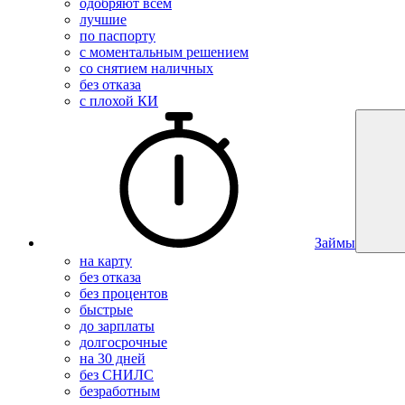
одобряют всем
лучшие
по паспорту
с моментальным решением
со снятием наличных
без отказа
с плохой КИ
Займы
на карту
без отказа
без процентов
быстрые
до зарплаты
долгосрочные
на 30 дней
без СНИЛС
безработным