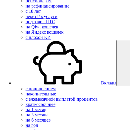
пенсионерам
на рефинансирование
с 18 лет
через Госуслуги
под залог ПТС
на Qiwi кошелек
на Яндекс кошелек
с плохой КИ
Вклады
с пополнением
накопительные
с ежемесячной выплатой процентов
краткосрочные
на 1 месяц
на 3 месяца
на 6 месяцев
на год