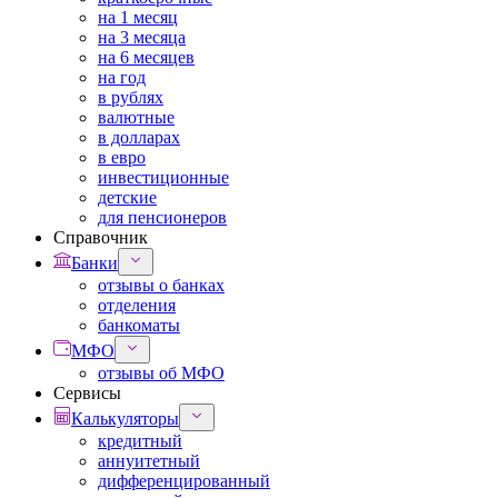
на 1 месяц
на 3 месяца
на 6 месяцев
на год
в рублях
валютные
в долларах
в евро
инвестиционные
детские
для пенсионеров
Справочник
Банки
отзывы о банках
отделения
банкоматы
МФО
отзывы об МФО
Сервисы
Калькуляторы
кредитный
аннуитетный
дифференцированный