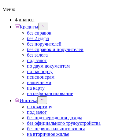
Меню
Финансы
Кредиты
без справок
без 2 ндфл
без поручителей
без справок и поручителей
без залога
под залог
по двум документам
по паспорту
пенсионерам
наличными
на карту
на рефинансирование
Ипотека
на квартиру
под залог
без подтверждения дохода
без официального трудоустройства
без первоначального взноса
на вторичное жилье