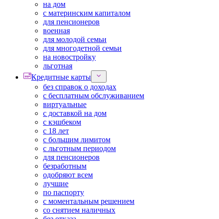
на дом
с материнским капиталом
для пенсионеров
военная
для молодой семьи
для многодетной семьи
на новостройку
льготная
Кредитные карты
без справок о доходах
с бесплатным обслуживанием
виртуальные
с доставкой на дом
с кэшбеком
с 18 лет
с большим лимитом
с льготным периодом
для пенсионеров
безработным
одобряют всем
лучшие
по паспорту
с моментальным решением
со снятием наличных
без отказа