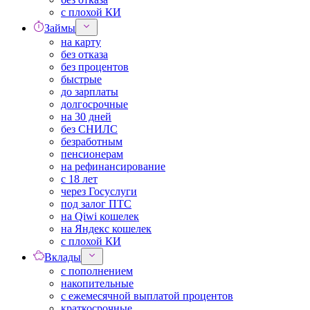
с плохой КИ
Займы
на карту
без отказа
без процентов
быстрые
до зарплаты
долгосрочные
на 30 дней
без СНИЛС
безработным
пенсионерам
на рефинансирование
с 18 лет
через Госуслуги
под залог ПТС
на Qiwi кошелек
на Яндекс кошелек
с плохой КИ
Вклады
с пополнением
накопительные
с ежемесячной выплатой процентов
краткосрочные