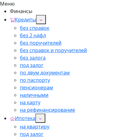
Меню
Финансы
Кредиты
без справок
без 2 ндфл
без поручителей
без справок и поручителей
без залога
под залог
по двум документам
по паспорту
пенсионерам
наличными
на карту
на рефинансирование
Ипотека
на квартиру
под залог