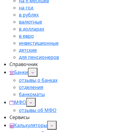
на 6 месяцев
на год
в рублях
валютные
в долларах
в евро
инвестиционные
детские
для пенсионеров
Справочник
Банки
отзывы о банках
отделения
банкоматы
МФО
отзывы об МФО
Сервисы
Калькуляторы