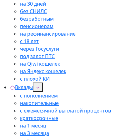
на 30 дней
без СНИЛС
безработным
пенсионерам
на рефинансирование
с 18 лет
через Госуслуги
под залог ПТС
на Qiwi кошелек
на Яндекс кошелек
с плохой КИ
Вклады
с пополнением
накопительные
с ежемесячной выплатой процентов
краткосрочные
на 1 месяц
на 3 месяца