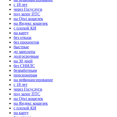
с 18 лет
через Госуслуги
под залог ПТС
на Qiwi кошелек
на Яндекс кошелек
с плохой КИ
на карту
без отказа
без процентов
быстрые
до зарплаты
долгосрочные
на 30 дней
без СНИЛС
безработным
пенсионерам
на рефинансирование
с 18 лет
через Госуслуги
под залог ПТС
на Qiwi кошелек
на Яндекс кошелек
с плохой КИ
на карту