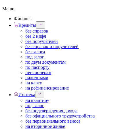
Меню
Финансы
Кредиты
без справок
без 2 ндфл
без поручителей
без справок и поручителей
без залога
под залог
по двум документам
по паспорту
пенсионерам
наличными
на карту
на рефинансирование
Ипотека
на квартиру
под залог
без подтверждения дохода
без официального трудоустройства
без первоначального взноса
на вторичное жилье