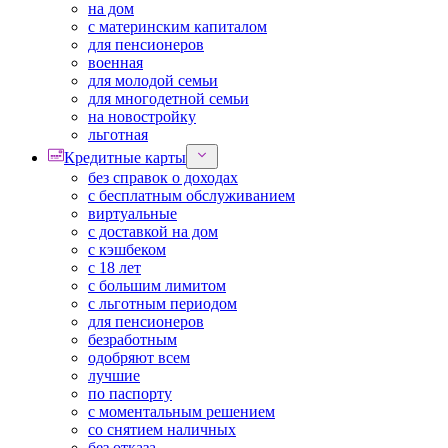
на дом
с материнским капиталом
для пенсионеров
военная
для молодой семьи
для многодетной семьи
на новостройку
льготная
Кредитные карты
без справок о доходах
с бесплатным обслуживанием
виртуальные
с доставкой на дом
с кэшбеком
с 18 лет
с большим лимитом
с льготным периодом
для пенсионеров
безработным
одобряют всем
лучшие
по паспорту
с моментальным решением
со снятием наличных
без отказа