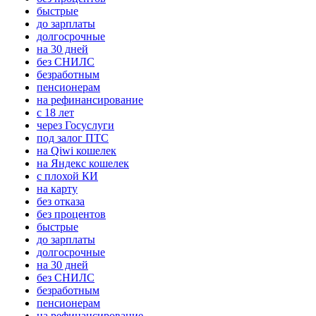
быстрые
до зарплаты
долгосрочные
на 30 дней
без СНИЛС
безработным
пенсионерам
на рефинансирование
с 18 лет
через Госуслуги
под залог ПТС
на Qiwi кошелек
на Яндекс кошелек
с плохой КИ
на карту
без отказа
без процентов
быстрые
до зарплаты
долгосрочные
на 30 дней
без СНИЛС
безработным
пенсионерам
на рефинансирование