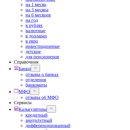
на 1 месяц
на 3 месяца
на 6 месяцев
на год
в рублях
валютные
в долларах
в евро
инвестиционные
детские
для пенсионеров
Справочник
Банки
отзывы о банках
отделения
банкоматы
МФО
отзывы об МФО
Сервисы
Калькуляторы
кредитный
аннуитетный
дифференцированный