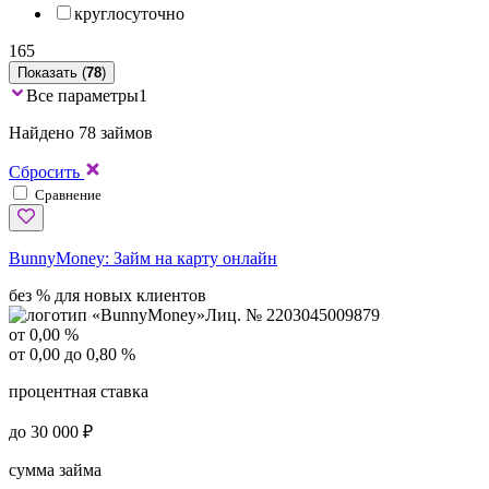
круглосуточно
165
Показать (
78
)
Все параметры
1
Найдено 78 займов
Сбросить
Сравнение
BunnyMoney:
Займ на карту онлайн
без % для новых клиентов
Лиц. № 2203045009879
от 0,00 %
от 0,00 до 0,80 %
процентная ставка
до 30 000 ₽
сумма займа