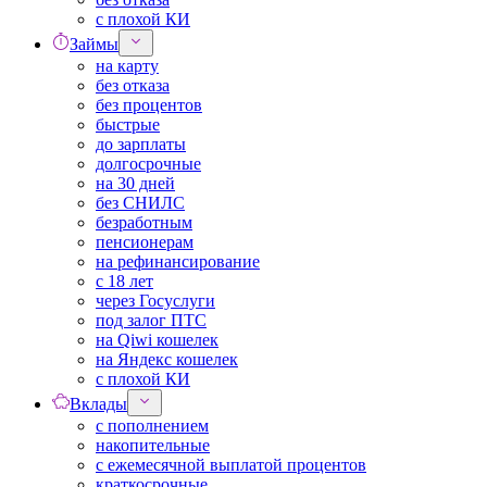
с плохой КИ
Займы
на карту
без отказа
без процентов
быстрые
до зарплаты
долгосрочные
на 30 дней
без СНИЛС
безработным
пенсионерам
на рефинансирование
с 18 лет
через Госуслуги
под залог ПТС
на Qiwi кошелек
на Яндекс кошелек
с плохой КИ
Вклады
с пополнением
накопительные
с ежемесячной выплатой процентов
краткосрочные