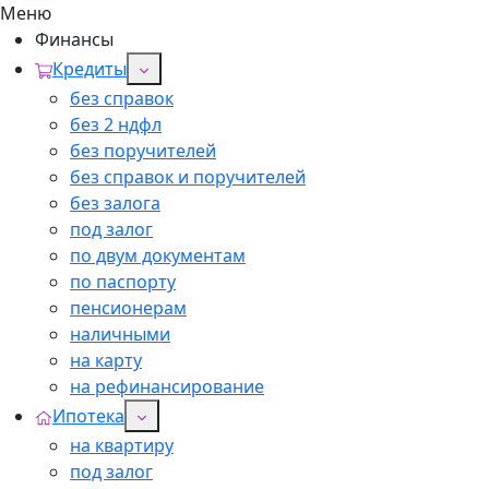
Меню
Финансы
Кредиты
без справок
без 2 ндфл
без поручителей
без справок и поручителей
без залога
под залог
по двум документам
по паспорту
пенсионерам
наличными
на карту
на рефинансирование
Ипотека
на квартиру
под залог