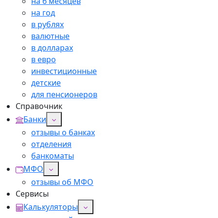
на 6 месяцев
на год
в рублях
валютные
в долларах
в евро
инвестиционные
детские
для пенсионеров
Справочник
Банки
отзывы о банках
отделения
банкоматы
МФО
отзывы об МФО
Сервисы
Калькуляторы