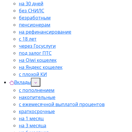
на 30 дней
без СНИЛС
безработным
пенсионерам
на рефинансирование
с 18 лет
через Госуслуги
под залог ПТС
на Qiwi кошелек
на Яндекс кошелек
с плохой КИ
Вклады
с пополнением
накопительные
с ежемесячной выплатой процентов
краткосрочные
на 1 месяц
на 3 месяца