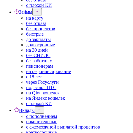
с плохой КИ
Займы
на карту
без отказа
без процентов
быстрые
до зарплаты
долгосрочные
на 30 дней
без СНИЛС
безработным
пенсионерам
на рефинансирование
с 18 лет
через Госуслуги
под залог ПТС
на Qiwi кошелек
на Яндекс кошелек
с плохой КИ
Вклады
с пополнением
накопительные
с ежемесячной выплатой процентов
краткосрочные