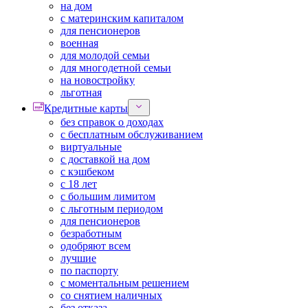
на дом
с материнским капиталом
для пенсионеров
военная
для молодой семьи
для многодетной семьи
на новостройку
льготная
Кредитные карты
без справок о доходах
с бесплатным обслуживанием
виртуальные
с доставкой на дом
с кэшбеком
с 18 лет
с большим лимитом
с льготным периодом
для пенсионеров
безработным
одобряют всем
лучшие
по паспорту
с моментальным решением
со снятием наличных
без отказа