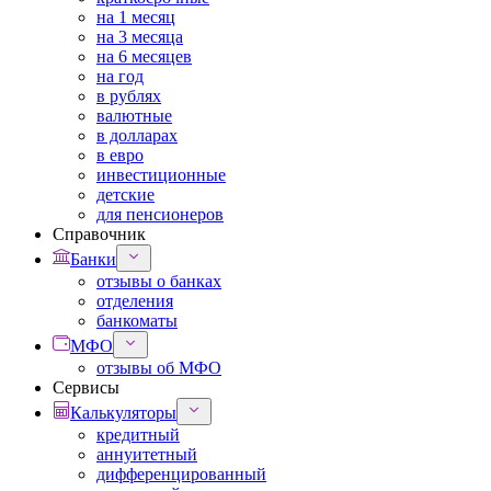
на 1 месяц
на 3 месяца
на 6 месяцев
на год
в рублях
валютные
в долларах
в евро
инвестиционные
детские
для пенсионеров
Справочник
Банки
отзывы о банках
отделения
банкоматы
МФО
отзывы об МФО
Сервисы
Калькуляторы
кредитный
аннуитетный
дифференцированный