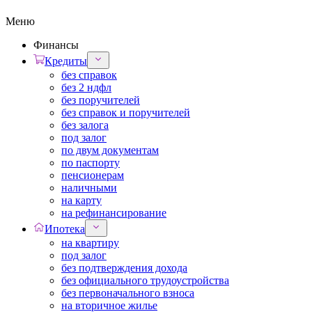
Меню
Финансы
Кредиты
без справок
без 2 ндфл
без поручителей
без справок и поручителей
без залога
под залог
по двум документам
по паспорту
пенсионерам
наличными
на карту
на рефинансирование
Ипотека
на квартиру
под залог
без подтверждения дохода
без официального трудоустройства
без первоначального взноса
на вторичное жилье