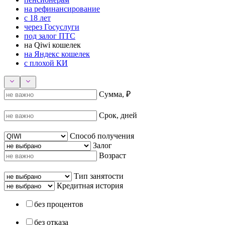
на рефинансирование
с 18 лет
через Госуслуги
под залог ПТС
на Qiwi кошелек
на Яндекс кошелек
с плохой КИ
Сумма, ₽
Срок, дней
Способ получения
Залог
Возраст
Тип занятости
Кредитная история
без процентов
без отказа