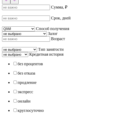
Сумма, ₽
Срок, дней
Способ получения
Залог
Возраст
Тип занятости
Кредитная история
без процентов
без отказа
продление
экспресс
онлайн
круглосуточно