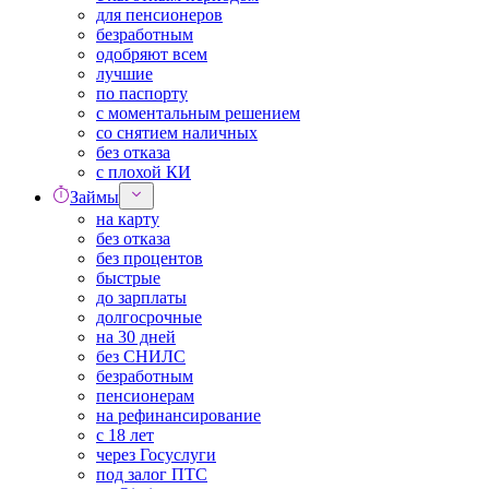
для пенсионеров
безработным
одобряют всем
лучшие
по паспорту
с моментальным решением
со снятием наличных
без отказа
с плохой КИ
Займы
на карту
без отказа
без процентов
быстрые
до зарплаты
долгосрочные
на 30 дней
без СНИЛС
безработным
пенсионерам
на рефинансирование
с 18 лет
через Госуслуги
под залог ПТС