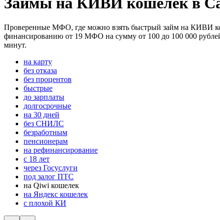
Займы на КИВИ кошелек в Са
Проверенные МФО, где можно взять быстрый займ на КИВИ коше
финансированию от 19 МФО на сумму от 100 до 100 000 рублей 
минут.
на карту
без отказа
без процентов
быстрые
до зарплаты
долгосрочные
на 30 дней
без СНИЛС
безработным
пенсионерам
на рефинансирование
с 18 лет
через Госуслуги
под залог ПТС
на Qiwi кошелек
на Яндекс кошелек
с плохой КИ