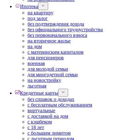
Ипотека
на квартиру
под залог
без подтверждения дохода
без официального трудоустройства
без первоначального взноса
на вторичное жилье
на дом
с материнским капиталом
для пенсионеров
военная
для молодой семьи
для многодетной семьи
на новостройку
льготная
Кредитные карты
без справок о доходах
с бесплатным обслуживанием
виртуальные
с доставкой на дом
с кэшбеком
с 18 лет
с большим лимитом
с льготным периодом