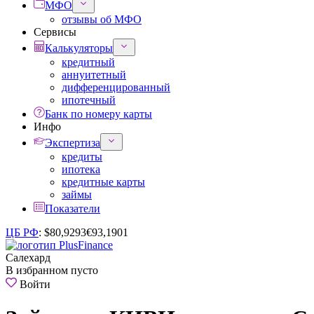
МФО
отзывы об МФО
Сервисы
Калькуляторы
кредитный
аннуитетный
дифференцированный
ипотечный
Банк по номеру карты
Инфо
Экспертиза
кредиты
ипотека
кредитные карты
займы
Показатели
ЦБ РФ
:
$
80,9293
€
93,1901
Салехард
В избранном пусто
Войти