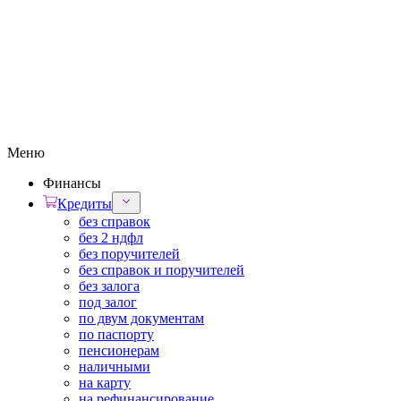
Меню
Финансы
Кредиты
без справок
без 2 ндфл
без поручителей
без справок и поручителей
без залога
под залог
по двум документам
по паспорту
пенсионерам
наличными
на карту
на рефинансирование