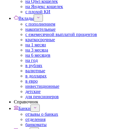
на Qiwi кошелек
на Яндекс кошелек
с плохой КИ
Вклады
с пополнением
накопительные
с ежемесячной выплатой процентов
краткосрочные
на 1 месяц
на 3 месяца
на 6 месяцев
на год
в рублях
валютные
в долларах
в евро
инвестиционные
детские
для пенсионеров
Справочник
Банки
отзывы о банках
отделения
банкоматы