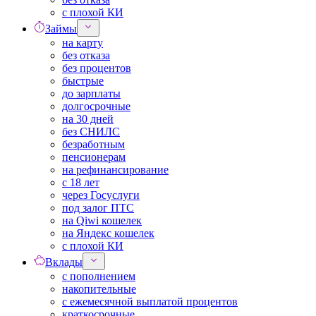
с плохой КИ
Займы
на карту
без отказа
без процентов
быстрые
до зарплаты
долгосрочные
на 30 дней
без СНИЛС
безработным
пенсионерам
на рефинансирование
с 18 лет
через Госуслуги
под залог ПТС
на Qiwi кошелек
на Яндекс кошелек
с плохой КИ
Вклады
с пополнением
накопительные
с ежемесячной выплатой процентов
краткосрочные