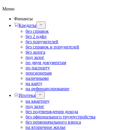
Меню
Финансы
Кредиты
без справок
без 2 ндфл
без поручителей
без справок и поручителей
без залога
под залог
по двум документам
по паспорту
пенсионерам
наличными
на карту
на рефинансирование
Ипотека
на квартиру
под залог
без подтверждения дохода
без официального трудоустройства
без первоначального взноса
на вторичное жилье