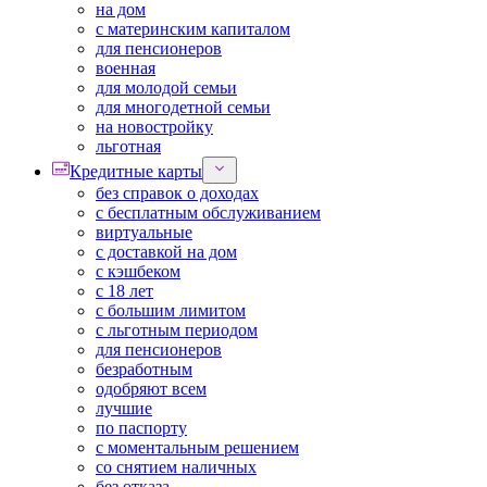
на дом
с материнским капиталом
для пенсионеров
военная
для молодой семьи
для многодетной семьи
на новостройку
льготная
Кредитные карты
без справок о доходах
с бесплатным обслуживанием
виртуальные
с доставкой на дом
с кэшбеком
с 18 лет
с большим лимитом
с льготным периодом
для пенсионеров
безработным
одобряют всем
лучшие
по паспорту
с моментальным решением
со снятием наличных
без отказа