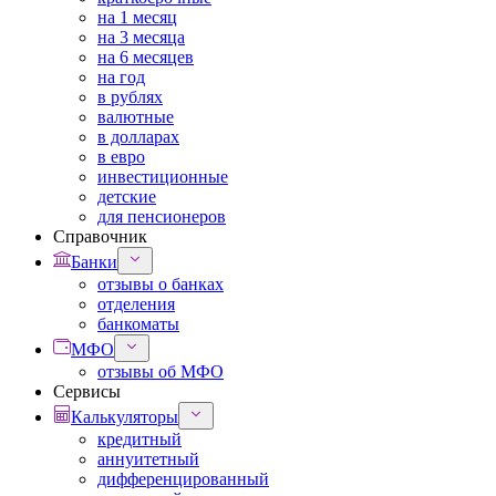
на 1 месяц
на 3 месяца
на 6 месяцев
на год
в рублях
валютные
в долларах
в евро
инвестиционные
детские
для пенсионеров
Справочник
Банки
отзывы о банках
отделения
банкоматы
МФО
отзывы об МФО
Сервисы
Калькуляторы
кредитный
аннуитетный
дифференцированный