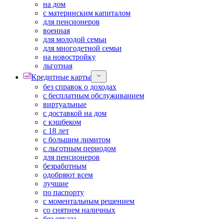
на дом
с материнским капиталом
для пенсионеров
военная
для молодой семьи
для многодетной семьи
на новостройку
льготная
Кредитные карты
без справок о доходах
с бесплатным обслуживанием
виртуальные
с доставкой на дом
с кэшбеком
с 18 лет
с большим лимитом
с льготным периодом
для пенсионеров
безработным
одобряют всем
лучшие
по паспорту
с моментальным решением
со снятием наличных
без отказа