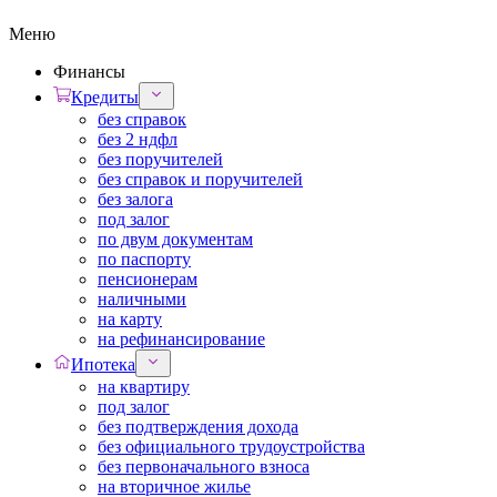
Меню
Финансы
Кредиты
без справок
без 2 ндфл
без поручителей
без справок и поручителей
без залога
под залог
по двум документам
по паспорту
пенсионерам
наличными
на карту
на рефинансирование
Ипотека
на квартиру
под залог
без подтверждения дохода
без официального трудоустройства
без первоначального взноса
на вторичное жилье