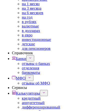
на 1 месяц
на 3 месяца
на 6 месяцев
на год
в рублях
валютные
в долларах
в евро
инвестиционные
детские
для пенсионеров
Справочник
Банки
отзывы о банках
отделения
банкоматы
МФО
отзывы об МФО
Сервисы
Калькуляторы
кредитный
аннуитетный
дифференцированный