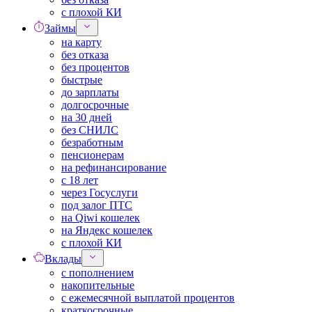
с плохой КИ
Займы
на карту
без отказа
без процентов
быстрые
до зарплаты
долгосрочные
на 30 дней
без СНИЛС
безработным
пенсионерам
на рефинансирование
с 18 лет
через Госуслуги
под залог ПТС
на Qiwi кошелек
на Яндекс кошелек
с плохой КИ
Вклады
с пополнением
накопительные
с ежемесячной выплатой процентов
краткосрочные