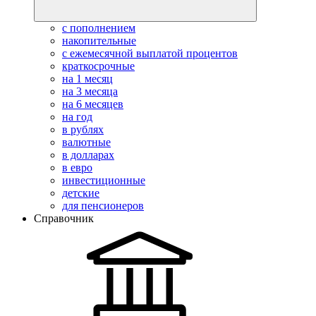
с пополнением
накопительные
с ежемесячной выплатой процентов
краткосрочные
на 1 месяц
на 3 месяца
на 6 месяцев
на год
в рублях
валютные
в долларах
в евро
инвестиционные
детские
для пенсионеров
Справочник