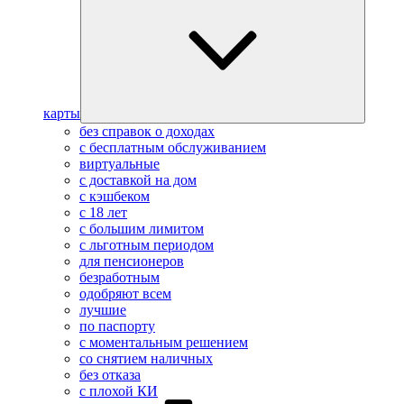
карты
без справок о доходах
с бесплатным обслуживанием
виртуальные
с доставкой на дом
с кэшбеком
с 18 лет
с большим лимитом
с льготным периодом
для пенсионеров
безработным
одобряют всем
лучшие
по паспорту
с моментальным решением
со снятием наличных
без отказа
с плохой КИ