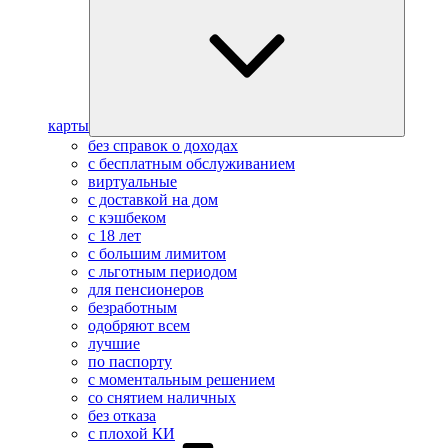
карты
без справок о доходах
с бесплатным обслуживанием
виртуальные
с доставкой на дом
с кэшбеком
с 18 лет
с большим лимитом
с льготным периодом
для пенсионеров
безработным
одобряют всем
лучшие
по паспорту
с моментальным решением
со снятием наличных
без отказа
с плохой КИ