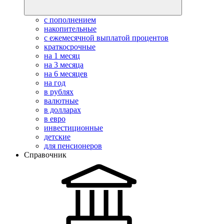
с пополнением
накопительные
с ежемесячной выплатой процентов
краткосрочные
на 1 месяц
на 3 месяца
на 6 месяцев
на год
в рублях
валютные
в долларах
в евро
инвестиционные
детские
для пенсионеров
Справочник