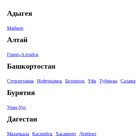
Адыгея
Майкоп
Алтай
Горно-Алтайск
Башкортостан
Стерлитамак
Нефтекамск
Белорецк
Уфа
Туймазы
Салава
Бурятия
Улан-Удэ
Дагестан
Махачкала
Каспийск
Хасавюрт
Дербент