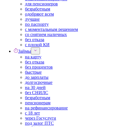
для пенсионеров
безработным
одобряют всем
лучшие
по паспорту
с моментальным решением
со снятием наличных
без отказа
с плохой КИ
Займы
на карту
без отказа
без процентов
быстрые
до зарплаты
долгосрочные
на 30 дней
без СНИЛС
безработным
пенсионерам
на рефинансирование
с 18 лет
через Госуслуги
под залог ПТС