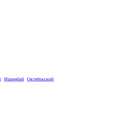
т
Ишимбай
Октябрьский