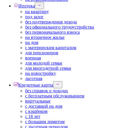
Ипотека
на квартиру
под залог
без подтверждения дохода
без официального трудоустройства
без первоначального взноса
на вторичное жилье
на дом
с материнским капиталом
для пенсионеров
военная
для молодой семьи
для многодетной семьи
на новостройку
льготная
Кредитные карты
без справок о доходах
с бесплатным обслуживанием
виртуальные
с доставкой на дом
с кэшбеком
с 18 лет
с большим лимитом
с льготным периодом