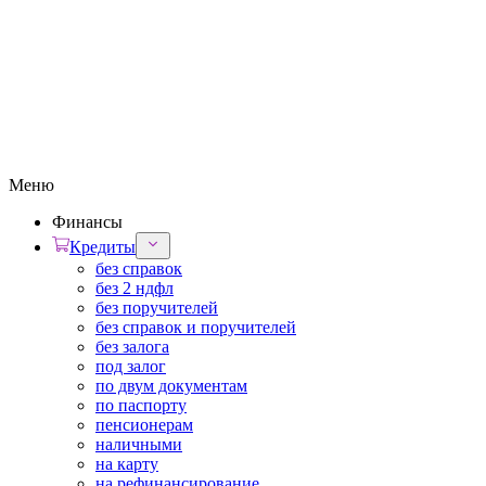
Меню
Финансы
Кредиты
без справок
без 2 ндфл
без поручителей
без справок и поручителей
без залога
под залог
по двум документам
по паспорту
пенсионерам
наличными
на карту
на рефинансирование