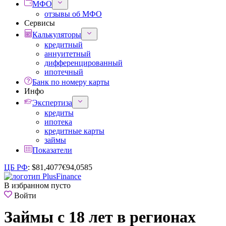
МФО
отзывы об МФО
Сервисы
Калькуляторы
кредитный
аннуитетный
дифференцированный
ипотечный
Банк по номеру карты
Инфо
Экспертиза
кредиты
ипотека
кредитные карты
займы
Показатели
ЦБ РФ
:
$
81,4077
€
94,0585
В избранном пусто
Войти
Займы с 18 лет в регионах