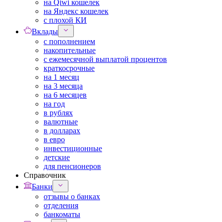
на Qiwi кошелек
на Яндекс кошелек
с плохой КИ
Вклады
с пополнением
накопительные
с ежемесячной выплатой процентов
краткосрочные
на 1 месяц
на 3 месяца
на 6 месяцев
на год
в рублях
валютные
в долларах
в евро
инвестиционные
детские
для пенсионеров
Справочник
Банки
отзывы о банках
отделения
банкоматы