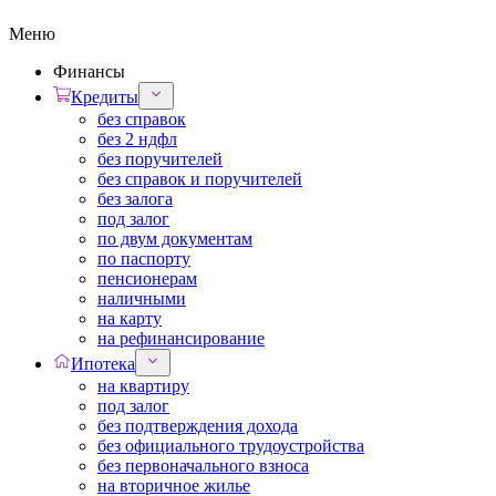
Меню
Финансы
Кредиты
без справок
без 2 ндфл
без поручителей
без справок и поручителей
без залога
под залог
по двум документам
по паспорту
пенсионерам
наличными
на карту
на рефинансирование
Ипотека
на квартиру
под залог
без подтверждения дохода
без официального трудоустройства
без первоначального взноса
на вторичное жилье