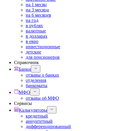
на 1 месяц
на 3 месяца
на 6 месяцев
на год
в рублях
валютные
в долларах
в евро
инвестиционные
детские
для пенсионеров
Справочник
Банки
отзывы о банках
отделения
банкоматы
МФО
отзывы об МФО
Сервисы
Калькуляторы
кредитный
аннуитетный
дифференцированный