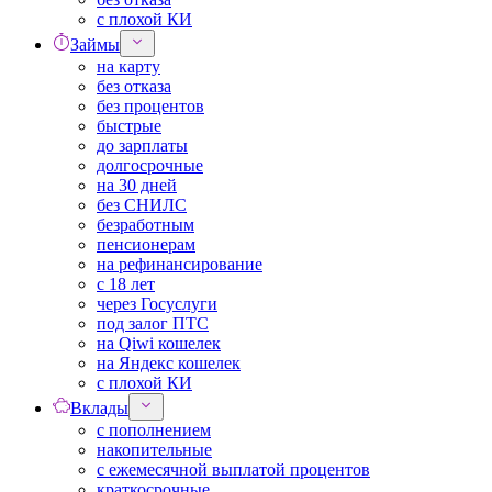
с плохой КИ
Займы
на карту
без отказа
без процентов
быстрые
до зарплаты
долгосрочные
на 30 дней
без СНИЛС
безработным
пенсионерам
на рефинансирование
с 18 лет
через Госуслуги
под залог ПТС
на Qiwi кошелек
на Яндекс кошелек
с плохой КИ
Вклады
с пополнением
накопительные
с ежемесячной выплатой процентов
краткосрочные