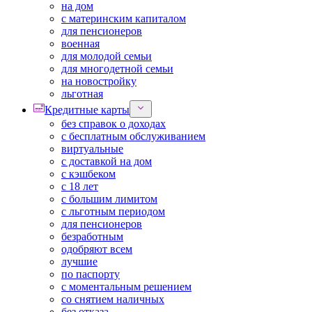
на дом
с материнским капиталом
для пенсионеров
военная
для молодой семьи
для многодетной семьи
на новостройку
льготная
Кредитные карты
без справок о доходах
с бесплатным обслуживанием
виртуальные
с доставкой на дом
с кэшбеком
с 18 лет
с большим лимитом
с льготным периодом
для пенсионеров
безработным
одобряют всем
лучшие
по паспорту
с моментальным решением
со снятием наличных
без отказа