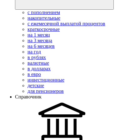
с пополнением
накопительные
с ежемесячной выплатой процентов
краткосрочные
на 1 месяц
на 3 месяца
на 6 месяцев
на год
в рублях
валютные
в долларах
в евро
инвестиционные
детские
для пенсионеров
Справочник