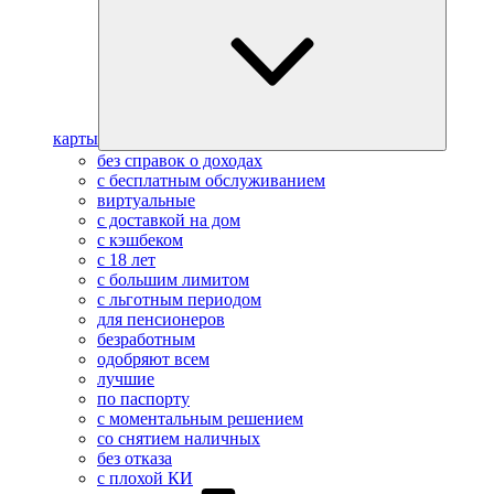
карты
без справок о доходах
с бесплатным обслуживанием
виртуальные
с доставкой на дом
с кэшбеком
с 18 лет
с большим лимитом
с льготным периодом
для пенсионеров
безработным
одобряют всем
лучшие
по паспорту
с моментальным решением
со снятием наличных
без отказа
с плохой КИ