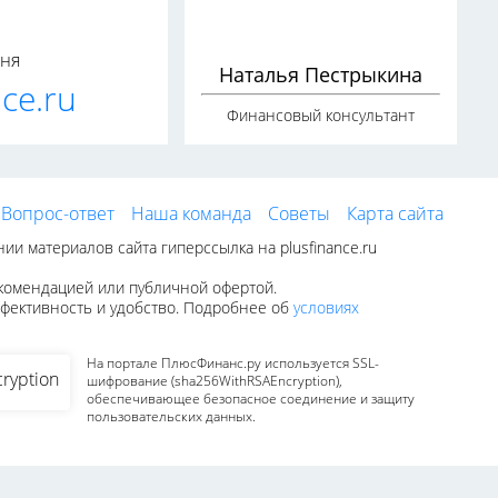
дня
Наталья Пестрыкина
ce.ru
Финансовый консультант
Вопрос-ответ
Наша команда
Советы
Карта сайта
 материалов сайта гиперссылка на plusfinance.ru
екомендацией или публичной офертой.
эффективность и удобство. Подробнее об
условиях
На портале ПлюсФинанс.ру используется SSL-
шифрование (sha256WithRSAEncryption),
обеспечивающее безопасное соединение и защиту
пользовательских данных.