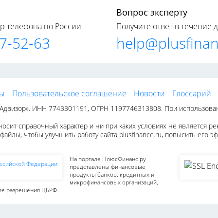
Вопрос эксперту
р телефона по России
Получите ответ в течение 
77-52-63
help@plusfinan
ты
Пользовательское соглашение
Новости
Глоссарий
двизор». ИНН 7743301191, ОГРН 1197746313808. При использовании
осит справочный характер и ни при каких условиях не является р
файлы, чтобы улучшить работу сайта plusfinance.ru, повысить его 
На портале ПлюсФинанс.ру
представлены финансовые
продукты банков, кредитных и
микрофинансовых организаций,
е разрешения ЦБРФ.