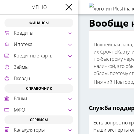
МЕНЮ
Вообще 
ФИНАНСЫ
Кредиты
Ипотека
Полнейшая лажа, 
их СрочноКарту, и
Кредитные карты
по-быстрому чере
наличкой, это обы
Займы
облом, поэтому с
Вклады
Нижний Новгоро
СПРАВОЧНИК
Банки
Служба поддер
МФО
СЕРВИСЫ
Есть вопрос по к
Калькуляторы
Наши эксперты о