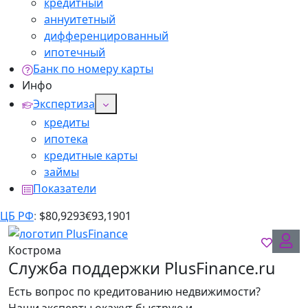
кредитный
аннуитетный
дифференцированный
ипотечный
Банк по номеру карты
Инфо
Экспертиза
кредиты
ипотека
кредитные карты
займы
Показатели
ЦБ РФ
:
$
80,9293
€
93,1901
Кострома
Служба поддержки PlusFinance.ru
Есть вопрос по кредитованию недвижимости?
Наши эксперты окажут быструю и