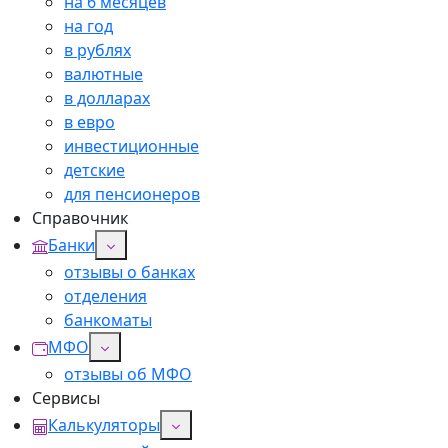
на 6 месяцев
на год
в рублях
валютные
в долларах
в евро
инвестиционные
детские
для пенсионеров
Справочник
Банки
отзывы о банках
отделения
банкоматы
МФО
отзывы об МФО
Сервисы
Калькуляторы