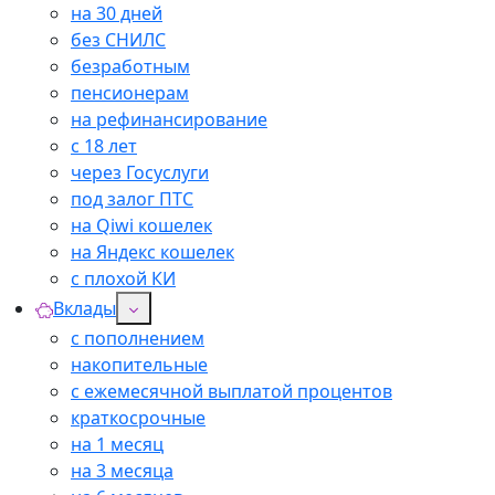
на 30 дней
без СНИЛС
безработным
пенсионерам
на рефинансирование
с 18 лет
через Госуслуги
под залог ПТС
на Qiwi кошелек
на Яндекс кошелек
с плохой КИ
Вклады
с пополнением
накопительные
с ежемесячной выплатой процентов
краткосрочные
на 1 месяц
на 3 месяца