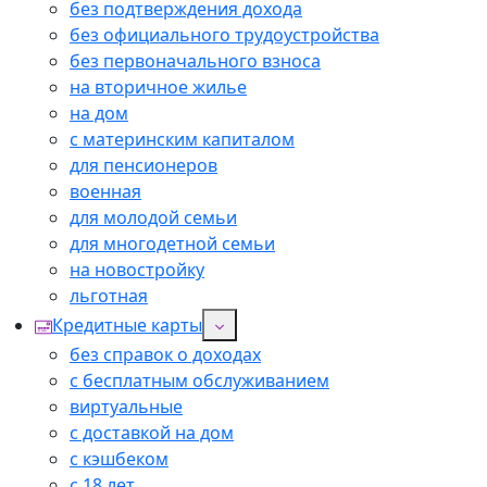
без подтверждения дохода
без официального трудоустройства
без первоначального взноса
на вторичное жилье
на дом
с материнским капиталом
для пенсионеров
военная
для молодой семьи
для многодетной семьи
на новостройку
льготная
Кредитные карты
без справок о доходах
с бесплатным обслуживанием
виртуальные
с доставкой на дом
с кэшбеком
с 18 лет