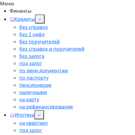
Меню
Финансы
Кредиты
без справок
без 2 ндфл
без поручителей
без справок и поручителей
без залога
под залог
по двум документам
по паспорту
пенсионерам
наличными
на карту
на рефинансирование
Ипотека
на квартиру
под залог