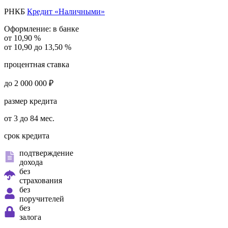
РНКБ
Кредит «Наличными»
Оформление:
в банке
от 10,90 %
от 10,90 до 13,50 %
процентная ставка
до 2 000 000 ₽
размер кредита
от 3 до 84 мес.
срок кредита
подтверждение
дохода
без
страхования
без
поручителей
без
залога