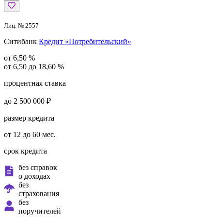
Лиц. № 2557
Ситибанк
Кредит «Потребительский»
от 6,50 %
от 6,50 до 18,60 %
процентная ставка
до 2 500 000 ₽
размер кредита
от 12 до 60 мес.
срок кредита
без справок
о доходах
без
страхования
без
поручителей