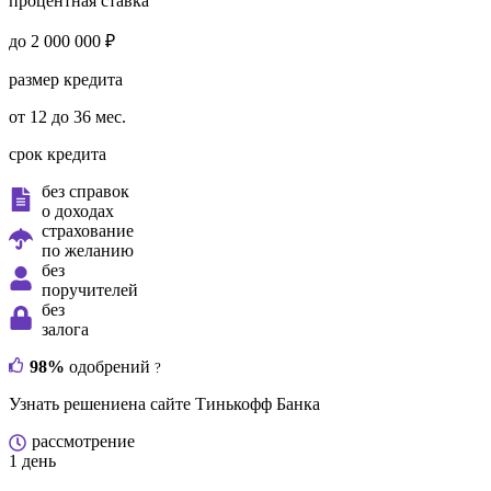
процентная ставка
до 2 000 000 ₽
размер кредита
от 12 до 36 мес.
срок кредита
без справок
о доходах
страхование
по желанию
без
поручителей
без
залога
98%
одобрений
?
Узнать решение
на сайте Тинькофф Банка
рассмотрение
1 день