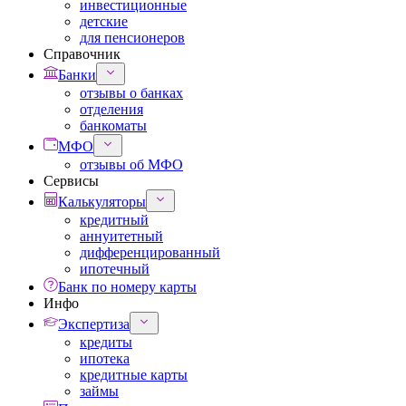
инвестиционные
детские
для пенсионеров
Справочник
Банки
отзывы о банках
отделения
банкоматы
МФО
отзывы об МФО
Сервисы
Калькуляторы
кредитный
аннуитетный
дифференцированный
ипотечный
Банк по номеру карты
Инфо
Экспертиза
кредиты
ипотека
кредитные карты
займы