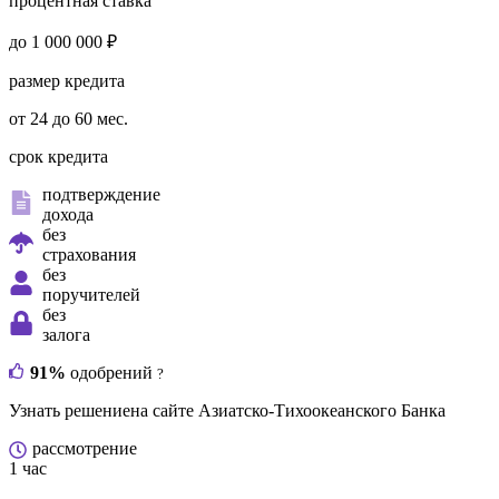
процентная ставка
до 1 000 000 ₽
размер кредита
от 24 до 60 мес.
срок кредита
подтверждение
дохода
без
страхования
без
поручителей
без
залога
91%
одобрений
?
Узнать решение
на сайте Азиатско-Тихоокеанского Банка
рассмотрение
1 час