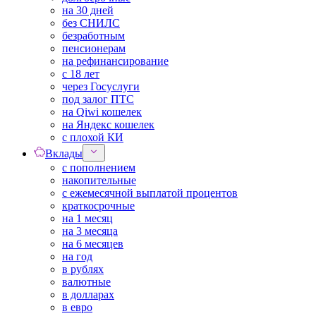
на 30 дней
без СНИЛС
безработным
пенсионерам
на рефинансирование
с 18 лет
через Госуслуги
под залог ПТС
на Qiwi кошелек
на Яндекс кошелек
с плохой КИ
Вклады
с пополнением
накопительные
с ежемесячной выплатой процентов
краткосрочные
на 1 месяц
на 3 месяца
на 6 месяцев
на год
в рублях
валютные
в долларах
в евро