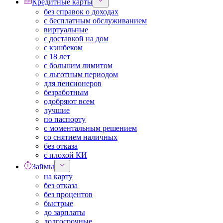
Кредитные карты
без справок о доходах
с бесплатным обслуживанием
виртуальные
с доставкой на дом
с кэшбеком
с 18 лет
с большим лимитом
с льготным периодом
для пенсионеров
безработным
одобряют всем
лучшие
по паспорту
с моментальным решением
со снятием наличных
без отказа
с плохой КИ
Займы
на карту
без отказа
без процентов
быстрые
до зарплаты
долгосрочные