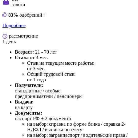
залога
83%
одобрений
?
Подробнее
рассмотрение
1 день
Возраст:
21 - 70 лет
Стаж:
от 3 мес.
Стаж на текущем месте работы:
от 3 мес.
Общий трудовой стаж:
от 1 года
Получатели:
стандартные /
особые
предприниматели / пенсионеры
Выдача:
на карту
Документы:
паспорт РФ +
2 документа
на выбор: справка по форме банка / справка 2-
НДФЛ / выписка по счету
на выбор: загранпаспорт / водительские права /