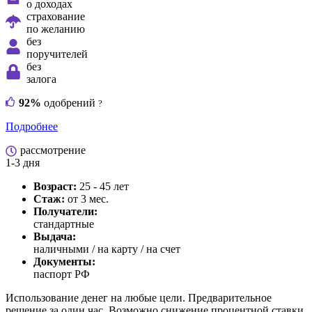
о доходах
страхование
по желанию
без
поручителей
без
залога
92%
одобрений
?
Подробнее
рассмотрение
1-3 дня
Возраст:
25 - 45 лет
Стаж:
от 3 мес.
Получатели:
стандартные
Выдача:
наличными / на карту / на счет
Документы:
паспорт РФ
Использование денег на любые цели. Предварительное
решение за один час. Возможно снижение процентной ставки