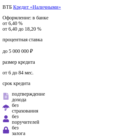
ВТБ
Кредит «Наличными»
Оформление:
в банке
от 6,40 %
от 6,40 до 18,20 %
процентная ставка
до 5 000 000 ₽
размер кредита
от 6 до 84 мес.
срок кредита
подтверждение
дохода
без
страхования
без
поручителей
без
залога