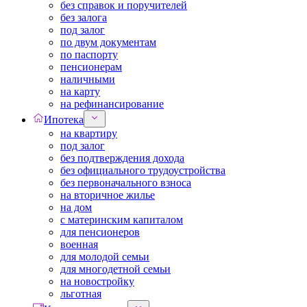
без справок и поручителей
без залога
под залог
по двум документам
по паспорту
пенсионерам
наличными
на карту
на рефинансирование
Ипотека
на квартиру
под залог
без подтверждения дохода
без официального трудоустройства
без первоначального взноса
на вторичное жилье
на дом
с материнским капиталом
для пенсионеров
военная
для молодой семьи
для многодетной семьи
на новостройку
льготная