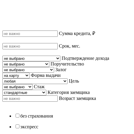
Сумма кредита, ₽
Срок, мес.
Подтверждение дохода
Поручительство
Залог
Форма выдачи
Цель
Стаж
Категория заемщика
Возраст заемщика
без страхования
экспресс