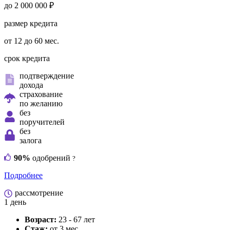
до 2 000 000 ₽
размер кредита
от 12 до 60 мес.
срок кредита
подтверждение
дохода
страхование
по желанию
без
поручителей
без
залога
90%
одобрений
?
Подробнее
рассмотрение
1 день
Возраст:
23 - 67 лет
Стаж:
от 3 мес.