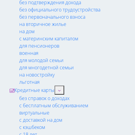
без подтверждения дохода
без официального трудоустройства
без первоначального взноса
на вторичное жилье
на дом
с материнским капиталом
для пенсионеров
военная
для молодой семьи
для многодетной семьи
на новостройку
льготная
Кредитные карты
без справок о доходах
с бесплатным обслуживанием
виртуальные
с доставкой на дом
с кэшбеком
с 18 лет