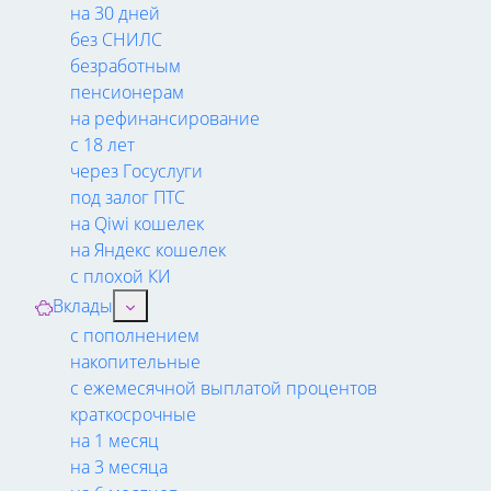
на 30 дней
без СНИЛС
безработным
пенсионерам
на рефинансирование
с 18 лет
через Госуслуги
под залог ПТС
на Qiwi кошелек
на Яндекс кошелек
с плохой КИ
Вклады
с пополнением
накопительные
с ежемесячной выплатой процентов
краткосрочные
на 1 месяц
на 3 месяца