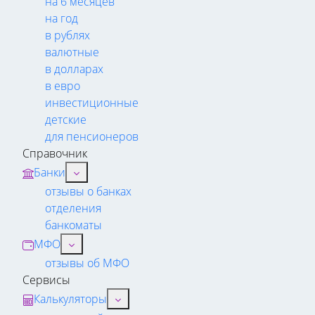
на 6 месяцев
на год
в рублях
валютные
в долларах
в евро
инвестиционные
детские
для пенсионеров
Справочник
Банки
отзывы о банках
отделения
банкоматы
МФО
отзывы об МФО
Сервисы
Калькуляторы