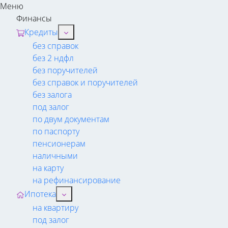
Меню
Финансы
Кредиты
без справок
без 2 ндфл
без поручителей
без справок и поручителей
без залога
под залог
по двум документам
по паспорту
пенсионерам
наличными
на карту
на рефинансирование
Ипотека
на квартиру
под залог