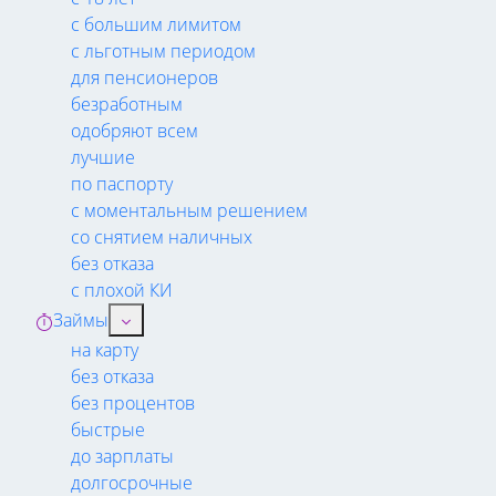
с большим лимитом
с льготным периодом
для пенсионеров
безработным
одобряют всем
лучшие
по паспорту
с моментальным решением
со снятием наличных
без отказа
с плохой КИ
Займы
на карту
без отказа
без процентов
быстрые
до зарплаты
долгосрочные