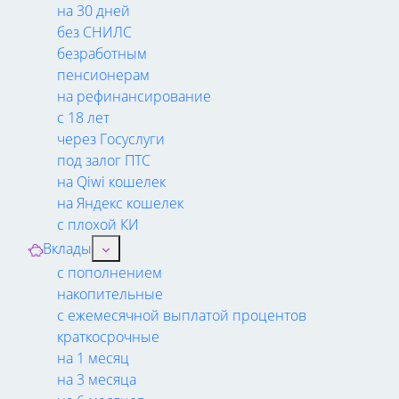
на 30 дней
без СНИЛС
безработным
пенсионерам
на рефинансирование
с 18 лет
через Госуслуги
под залог ПТС
на Qiwi кошелек
на Яндекс кошелек
с плохой КИ
Вклады
с пополнением
накопительные
с ежемесячной выплатой процентов
краткосрочные
на 1 месяц
на 3 месяца