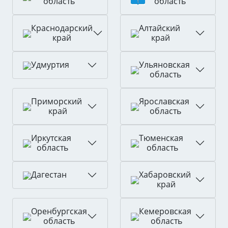
область
область
Краснодарский
Алтайский
край
край
Ульяновская
Удмуртия
область
Приморский
Ярославская
край
область
Иркутская
Тюменская
область
область
Хабаровский
Дагестан
край
Оренбургская
Кемеровская
область
область