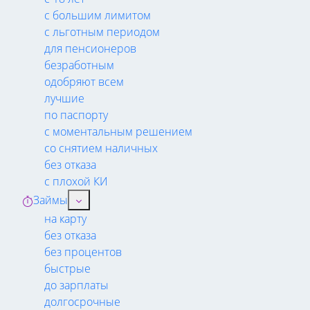
с большим лимитом
с льготным периодом
для пенсионеров
безработным
одобряют всем
лучшие
по паспорту
с моментальным решением
со снятием наличных
без отказа
с плохой КИ
Займы
на карту
без отказа
без процентов
быстрые
до зарплаты
долгосрочные