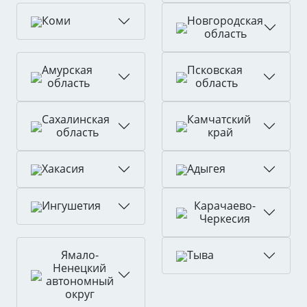
Новгородская
Коми
область
Амурская
Псковская
область
область
Сахалинская
Камчатский
область
край
Хакасия
Адыгея
Карачаево-
Ингушетия
Черкесия
Ямало-
Тыва
Ненецкий
автономный
округ