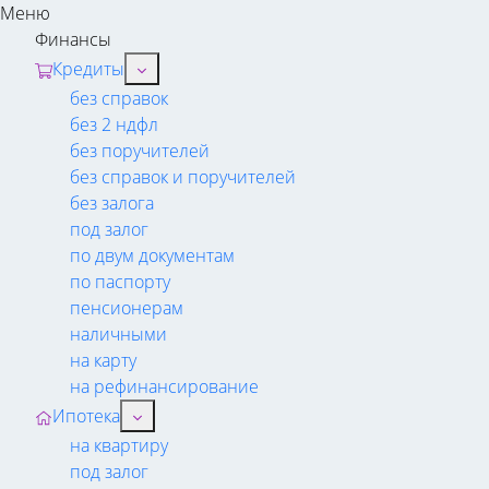
Меню
Финансы
Кредиты
без справок
без 2 ндфл
без поручителей
без справок и поручителей
без залога
под залог
по двум документам
по паспорту
пенсионерам
наличными
на карту
на рефинансирование
Ипотека
на квартиру
под залог