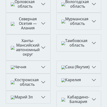
Орловская
Вологодская
область
область
Северная
Мурманская
Осетия —
область
Алания
Ханты-
Тамбовская
Мансийский
область
автономный
округ
Чечня
Саха (Якутия)
Костромская
Карелия
область
Кабардино-
Марий Эл
Балкария