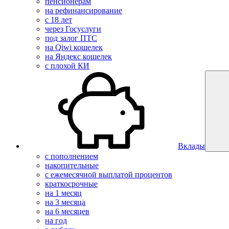
пенсионерам
на рефинансирование
с 18 лет
через Госуслуги
под залог ПТС
на Qiwi кошелек
на Яндекс кошелек
с плохой КИ
Вклады
с пополнением
накопительные
с ежемесячной выплатой процентов
краткосрочные
на 1 месяц
на 3 месяца
на 6 месяцев
на год