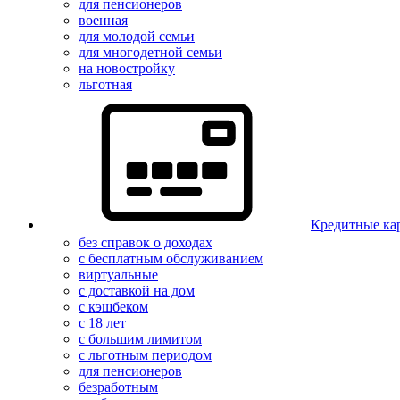
для пенсионеров
военная
для молодой семьи
для многодетной семьи
на новостройку
льготная
Кредитные ка
без справок о доходах
с бесплатным обслуживанием
виртуальные
с доставкой на дом
с кэшбеком
с 18 лет
с большим лимитом
с льготным периодом
для пенсионеров
безработным