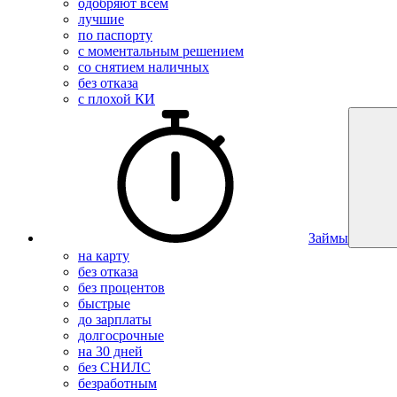
одобряют всем
лучшие
по паспорту
с моментальным решением
со снятием наличных
без отказа
с плохой КИ
Займы
на карту
без отказа
без процентов
быстрые
до зарплаты
долгосрочные
на 30 дней
без СНИЛС
безработным