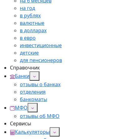
на 6 месяцев
на год
в рублях
валютные
в долларах
в евро
инвестиционные
детские
для пенсионеров
Справочник
Банки
отзывы о банках
отделения
банкоматы
МФО
отзывы об МФО
Сервисы
Калькуляторы