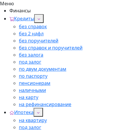
Меню
Финансы
Кредиты
без справок
без 2 ндфл
без поручителей
без справок и поручителей
без залога
под залог
по двум документам
по паспорту
пенсионерам
наличными
на карту
на рефинансирование
Ипотека
на квартиру
под залог