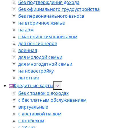
без подтверждения дохода
без официального трудоустройства
без первоначального взноса
на вторичное жилье
на дом
с материнским капиталом
для пенсионеров
военная
для молодой семьи
для многодетной семьи
на новостройку
льготная
Кредитные карты
без справок о доходах
с бесплатным обслуживанием
виртуальные
с доставкой на дом
с кэшбеком
с 18 лет