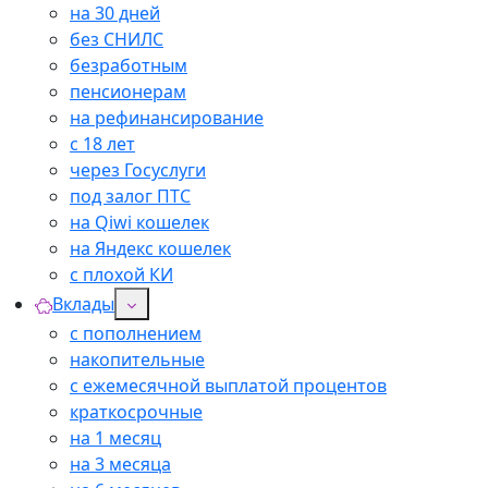
на 30 дней
без СНИЛС
безработным
пенсионерам
на рефинансирование
с 18 лет
через Госуслуги
под залог ПТС
на Qiwi кошелек
на Яндекс кошелек
с плохой КИ
Вклады
с пополнением
накопительные
с ежемесячной выплатой процентов
краткосрочные
на 1 месяц
на 3 месяца