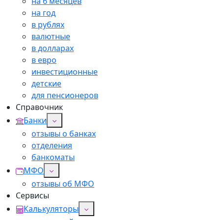
на 6 месяцев
на год
в рублях
валютные
в долларах
в евро
инвестиционные
детские
для пенсионеров
Справочник
Банки
отзывы о банках
отделения
банкоматы
МФО
отзывы об МФО
Сервисы
Калькуляторы