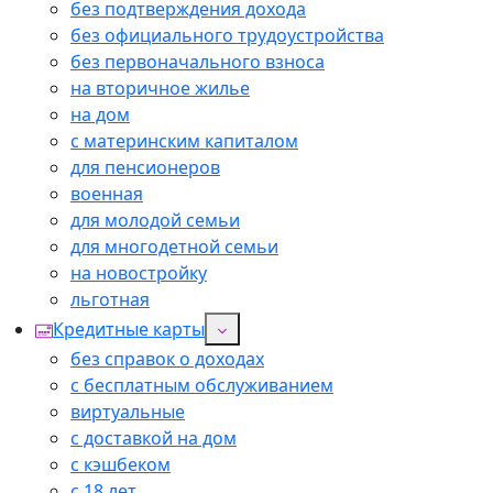
без подтверждения дохода
без официального трудоустройства
без первоначального взноса
на вторичное жилье
на дом
с материнским капиталом
для пенсионеров
военная
для молодой семьи
для многодетной семьи
на новостройку
льготная
Кредитные карты
без справок о доходах
с бесплатным обслуживанием
виртуальные
с доставкой на дом
с кэшбеком
с 18 лет