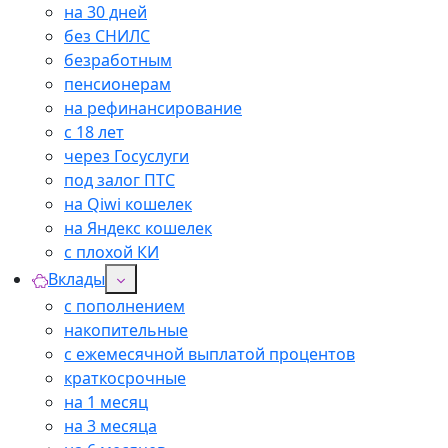
на 30 дней
без СНИЛС
безработным
пенсионерам
на рефинансирование
с 18 лет
через Госуслуги
под залог ПТС
на Qiwi кошелек
на Яндекс кошелек
с плохой КИ
Вклады
с пополнением
накопительные
с ежемесячной выплатой процентов
краткосрочные
на 1 месяц
на 3 месяца