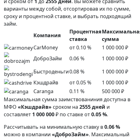
и сроком от
1
до
2555
дней
. Вы можете сравнить
варианты между собой, отсортировав их по сумме,
сроку и процентной ставке, и выбрать подходящий
займ.
Процентная
Максимальна
Компания
ставка
сумма
CarMoney
от 0.10 %
1 000 000 ₽
ДоброЗайм
0.06 %
1 000 000 ₽
Быстроденьги
0.08 %
1 000 000 ₽
Кэшдрайв
от 0.05 %
1 000 000 ₽
Caranga
0.11 %
500 000 ₽
Максимальная сумма заимствованиния доступна в
МФО
«Кэшдрайв»
сроком на
2555
дней
и
составляет
1 000 000
₽ по ставке от
0.05 %
.
Рассчитывать на минимальную ставку в
0.06 %
можно в компании
«ДоброЗайм»
. Максимальный