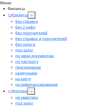
Меню
Финансы
Кредиты
без справок
без 2 ндфл
без поручителей
без справок и поручителей
без залога
под залог
по двум документам
по паспорту
пенсионерам
наличными
на карту
на рефинансирование
Ипотека
на квартиру
под залог