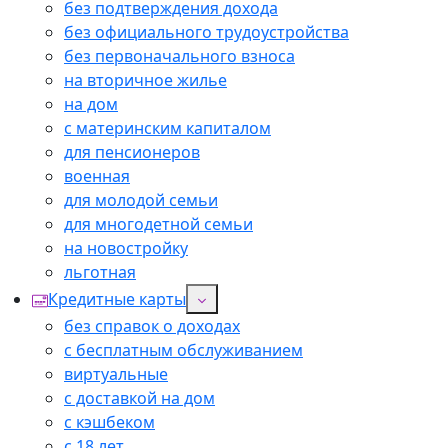
без подтверждения дохода
без официального трудоустройства
без первоначального взноса
на вторичное жилье
на дом
с материнским капиталом
для пенсионеров
военная
для молодой семьи
для многодетной семьи
на новостройку
льготная
Кредитные карты
без справок о доходах
с бесплатным обслуживанием
виртуальные
с доставкой на дом
с кэшбеком
с 18 лет