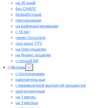
на 30 дней
без СНИЛС
безработным
пенсионерам
на рефинансирование
с 18 лет
через Госуслуги
под залог ПТС
на Qiwi кошелек
на Яндекс кошелек
с плохой КИ
Вклады
с пополнением
накопительные
с ежемесячной выплатой процентов
краткосрочные
на 1 месяц
на 3 месяца