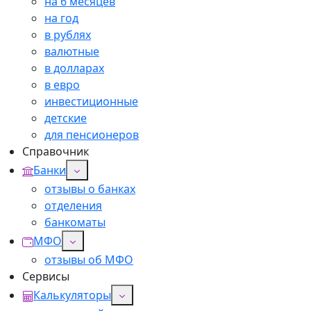
на 6 месяцев
на год
в рублях
валютные
в долларах
в евро
инвестиционные
детские
для пенсионеров
Справочник
Банки
отзывы о банках
отделения
банкоматы
МФО
отзывы об МФО
Сервисы
Калькуляторы