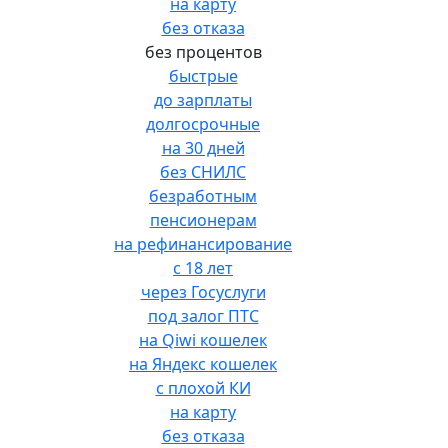
на карту
без отказа
без процентов
быстрые
до зарплаты
долгосрочные
на 30 дней
без СНИЛС
безработным
пенсионерам
на рефинансирование
с 18 лет
через Госуслуги
под залог ПТС
на Qiwi кошелек
на Яндекс кошелек
с плохой КИ
на карту
без отказа