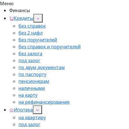
Меню
Финансы
Кредиты
без справок
без 2 ндфл
без поручителей
без справок и поручителей
без залога
под залог
по двум документам
по паспорту
пенсионерам
наличными
на карту
на рефинансирование
Ипотека
на квартиру
под залог