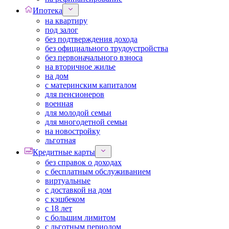
Ипотека
на квартиру
под залог
без подтверждения дохода
без официального трудоустройства
без первоначального взноса
на вторичное жилье
на дом
с материнским капиталом
для пенсионеров
военная
для молодой семьи
для многодетной семьи
на новостройку
льготная
Кредитные карты
без справок о доходах
с бесплатным обслуживанием
виртуальные
с доставкой на дом
с кэшбеком
с 18 лет
с большим лимитом
с льготным периодом