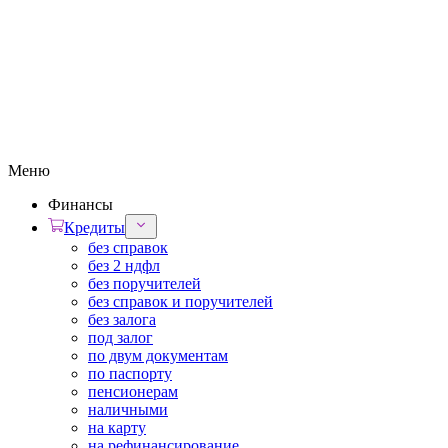
Меню
Финансы
Кредиты
без справок
без 2 ндфл
без поручителей
без справок и поручителей
без залога
под залог
по двум документам
по паспорту
пенсионерам
наличными
на карту
на рефинансирование