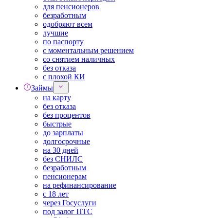
для пенсионеров
безработным
одобряют всем
лучшие
по паспорту
с моментальным решением
со снятием наличных
без отказа
с плохой КИ
Займы
на карту
без отказа
без процентов
быстрые
до зарплаты
долгосрочные
на 30 дней
без СНИЛС
безработным
пенсионерам
на рефинансирование
с 18 лет
через Госуслуги
под залог ПТС