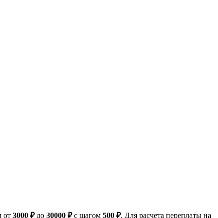
м от
3000 ₽
до
30000 ₽
с шагом
500 ₽
. Для расчета переплаты на