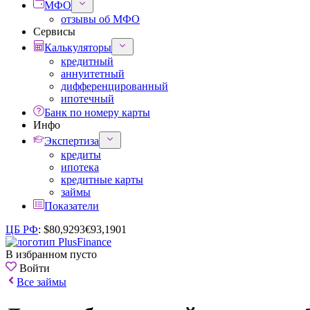
МФО
отзывы об МФО
Сервисы
Калькуляторы
кредитный
аннуитетный
дифференцированный
ипотечный
Банк по номеру карты
Инфо
Экспертиза
кредиты
ипотека
кредитные карты
займы
Показатели
ЦБ РФ
:
$
80,9293
€
93,1901
В избранном пусто
Войти
Все займы