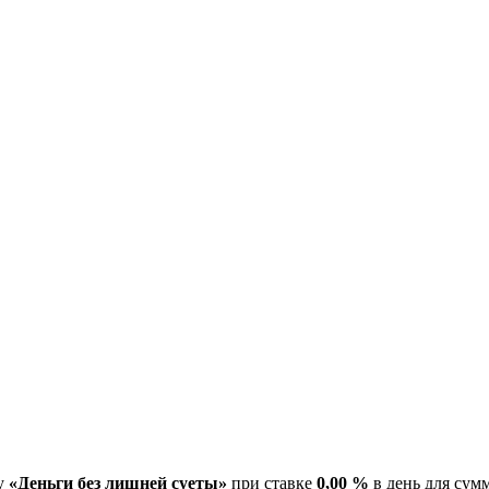
му
«Деньги без лишней суеты»
при ставке
0,00 %
в день для сум