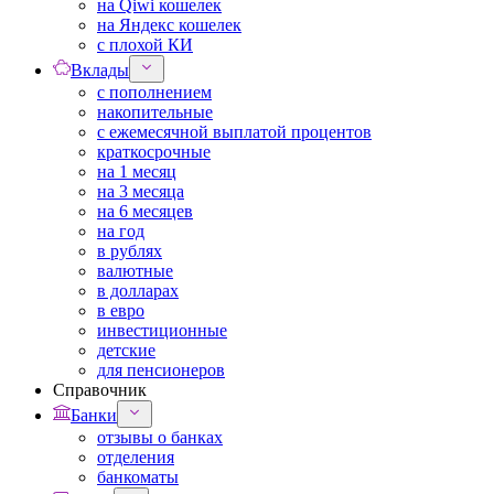
на Qiwi кошелек
на Яндекс кошелек
с плохой КИ
Вклады
с пополнением
накопительные
с ежемесячной выплатой процентов
краткосрочные
на 1 месяц
на 3 месяца
на 6 месяцев
на год
в рублях
валютные
в долларах
в евро
инвестиционные
детские
для пенсионеров
Справочник
Банки
отзывы о банках
отделения
банкоматы