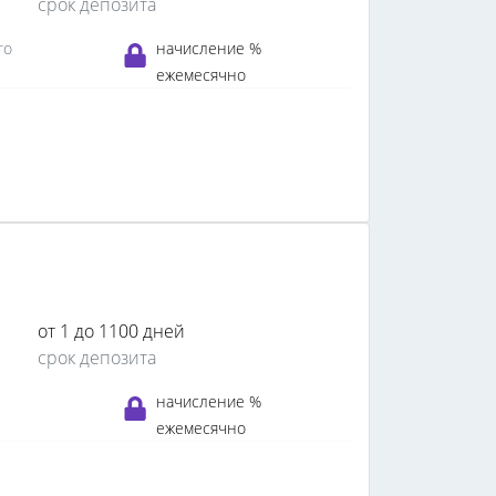
срок депозита
го
начисление %
ежемесячно
от 1 до 1100 дней
срок депозита
начисление %
ежемесячно