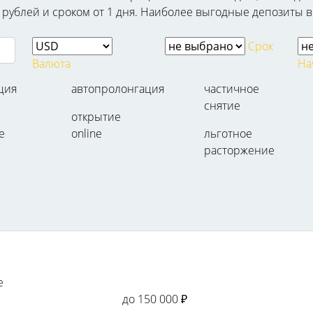
 рублей и сроком от 1 дня. Наиболее выгодные депозиты в
Срок
Валюта
На
ция
автопролонгация
частичное
снятие
открытие
е
online
льготное
расторжение
е
до 150 000 ₽