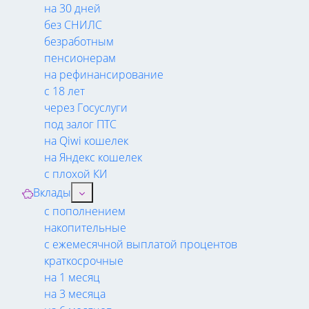
на 30 дней
без СНИЛС
безработным
пенсионерам
на рефинансирование
с 18 лет
через Госуслуги
под залог ПТС
на Qiwi кошелек
на Яндекс кошелек
с плохой КИ
Вклады
с пополнением
накопительные
с ежемесячной выплатой процентов
краткосрочные
на 1 месяц
на 3 месяца