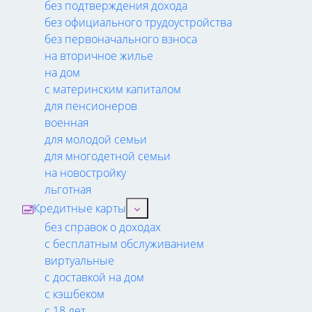
без подтверждения дохода
без официального трудоустройства
без первоначального взноса
на вторичное жилье
на дом
с материнским капиталом
для пенсионеров
военная
для молодой семьи
для многодетной семьи
на новостройку
льготная
Кредитные карты
без справок о доходах
с бесплатным обслуживанием
виртуальные
с доставкой на дом
с кэшбеком
с 18 лет