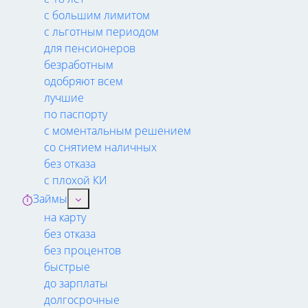
с большим лимитом
с льготным периодом
для пенсионеров
безработным
одобряют всем
лучшие
по паспорту
с моментальным решением
со снятием наличных
без отказа
с плохой КИ
Займы
на карту
без отказа
без процентов
быстрые
до зарплаты
долгосрочные