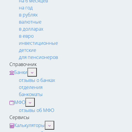
на 6 месяцев
на год
в рублях
валютные
в долларах
в евро
инвестиционные
детские
для пенсионеров
Справочник
Банки
отзывы о банках
отделения
банкоматы
МФО
отзывы об МФО
Сервисы
Калькуляторы