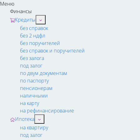
Меню
Финансы
Кредиты
без справок
без 2 ндфл
без поручителей
без справок и поручителей
без залога
под залог
по двум документам
по паспорту
пенсионерам
наличными
на карту
на рефинансирование
Ипотека
на квартиру
под залог