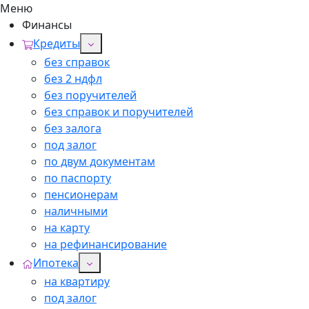
Меню
Финансы
Кредиты
без справок
без 2 ндфл
без поручителей
без справок и поручителей
без залога
под залог
по двум документам
по паспорту
пенсионерам
наличными
на карту
на рефинансирование
Ипотека
на квартиру
под залог