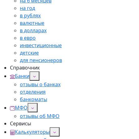
на 6 месяцев
на год
в рублях
валютные
в долларах
в евро
инвестиционные
детские
для пенсионеров
Справочник
Банки
отзывы о банках
отделения
банкоматы
МФО
отзывы об МФО
Сервисы
Калькуляторы