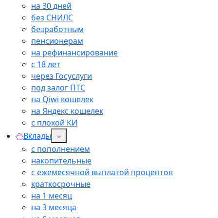
на 30 дней
без СНИЛС
безработным
пенсионерам
на рефинансирование
с 18 лет
через Госуслуги
под залог ПТС
на Qiwi кошелек
на Яндекс кошелек
с плохой КИ
Вклады
с пополнением
накопительные
с ежемесячной выплатой процентов
краткосрочные
на 1 месяц
на 3 месяца