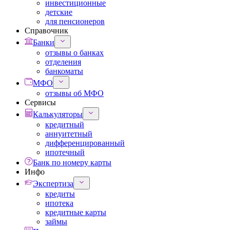
инвестиционные
детские
для пенсионеров
Справочник
Банки
отзывы о банках
отделения
банкоматы
МФО
отзывы об МФО
Сервисы
Калькуляторы
кредитный
аннуитетный
дифференцированный
ипотечный
Банк по номеру карты
Инфо
Экспертиза
кредиты
ипотека
кредитные карты
займы