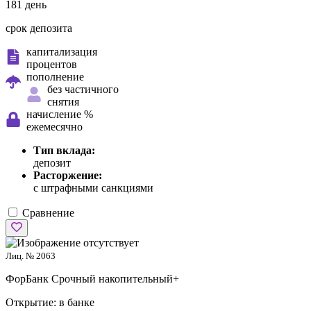
181 день
срок депозита
капитализация
процентов
пополнение
без частичного
снятия
начисление %
ежемесячно
Тип вклада:
депозит
Расторжение:
с штрафными санкциями
Сравнение
Лиц. № 2063
ФорБанк
Срочный накопительный+
Открытие:
в банке