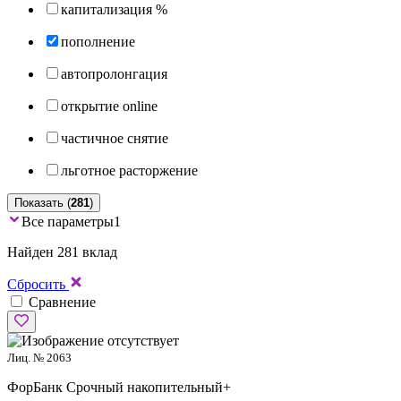
капитализация %
пополнение
автопролонгация
открытие online
частичное снятие
льготное расторжение
Показать (
281
)
Все параметры
1
Найден 281 вклад
Сбросить
Сравнение
Лиц. № 2063
ФорБанк
Срочный накопительный+