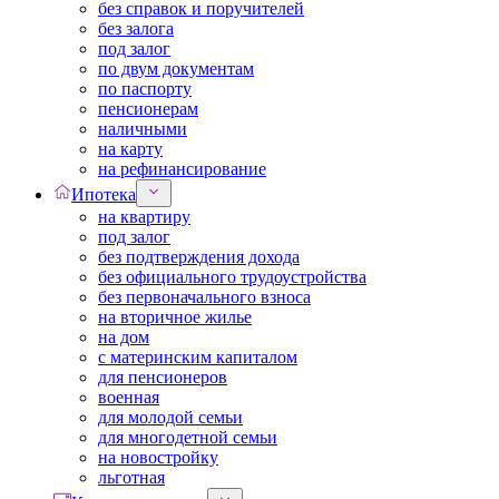
без справок и поручителей
без залога
под залог
по двум документам
по паспорту
пенсионерам
наличными
на карту
на рефинансирование
Ипотека
на квартиру
под залог
без подтверждения дохода
без официального трудоустройства
без первоначального взноса
на вторичное жилье
на дом
с материнским капиталом
для пенсионеров
военная
для молодой семьи
для многодетной семьи
на новостройку
льготная