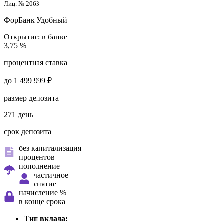
Лиц. № 2063
ФорБанк
Удобный
Открытие:
в банке
3,75 %
процентная ставка
до 1 499 999 ₽
размер депозита
271 день
срок депозита
без капитализация
процентов
пополнение
частичное
снятие
начисление %
в конце срока
Тип вклада: