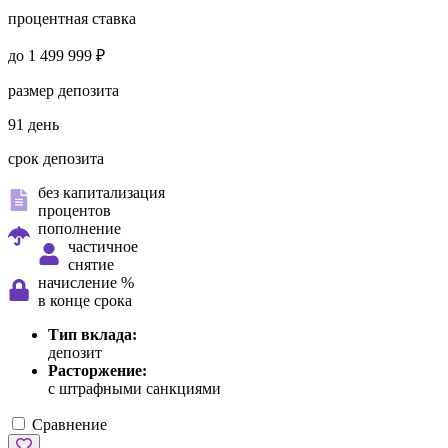
процентная ставка
до 1 499 999 ₽
размер депозита
91 день
срок депозита
без капитализация
процентов
пополнение
частичное
снятие
начисление %
в конце срока
Тип вклада:
депозит
Расторжение:
с штрафными санкциями
Сравнение