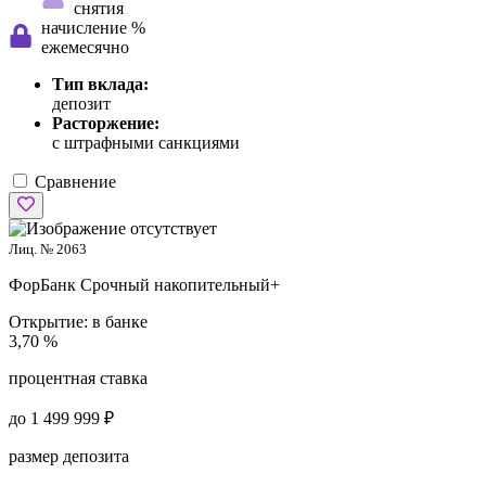
снятия
начисление %
ежемесячно
Тип вклада:
депозит
Расторжение:
с штрафными санкциями
Сравнение
Лиц. № 2063
ФорБанк
Срочный накопительный+
Открытие:
в банке
3,70 %
процентная ставка
до 1 499 999 ₽
размер депозита