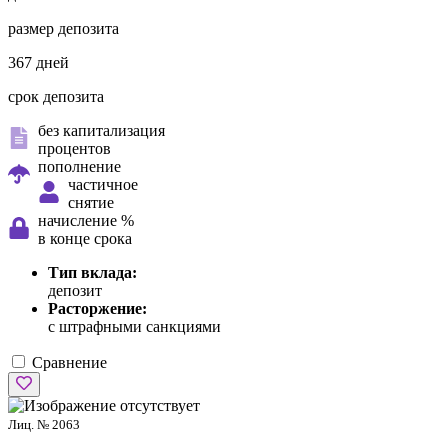
размер депозита
367 дней
срок депозита
без капитализация
процентов
пополнение
частичное
снятие
начисление %
в конце срока
Тип вклада:
депозит
Расторжение:
с штрафными санкциями
Сравнение
Лиц. № 2063