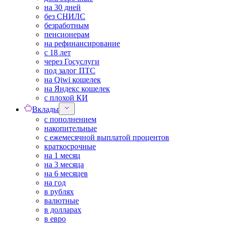
на 30 дней
без СНИЛС
безработным
пенсионерам
на рефинансирование
с 18 лет
через Госуслуги
под залог ПТС
на Qiwi кошелек
на Яндекс кошелек
с плохой КИ
Вклады
с пополнением
накопительные
с ежемесячной выплатой процентов
краткосрочные
на 1 месяц
на 3 месяца
на 6 месяцев
на год
в рублях
валютные
в долларах
в евро