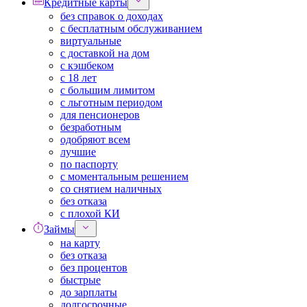
Кредитные карты
без справок о доходах
с бесплатным обслуживанием
виртуальные
с доставкой на дом
с кэшбеком
с 18 лет
с большим лимитом
с льготным периодом
для пенсионеров
безработным
одобряют всем
лучшие
по паспорту
с моментальным решением
со снятием наличных
без отказа
с плохой КИ
Займы
на карту
без отказа
без процентов
быстрые
до зарплаты
долгосрочные