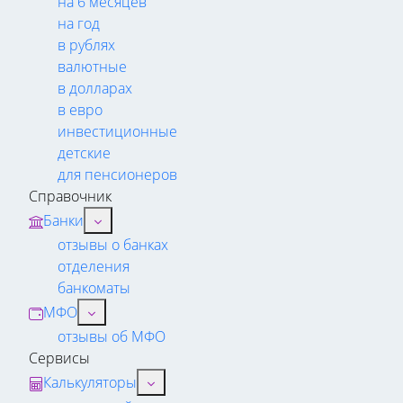
на 6 месяцев
на год
в рублях
валютные
в долларах
в евро
инвестиционные
детские
для пенсионеров
Справочник
Банки
отзывы о банках
отделения
банкоматы
МФО
отзывы об МФО
Сервисы
Калькуляторы