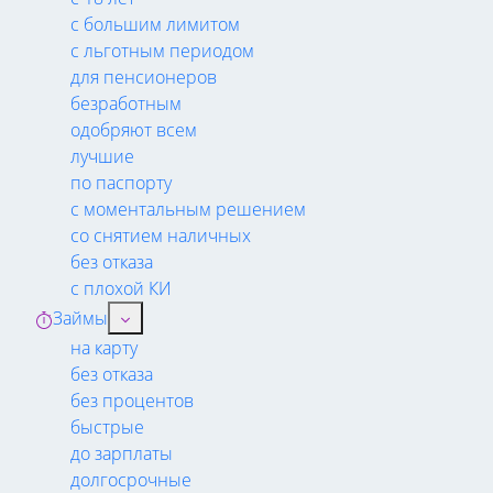
с большим лимитом
с льготным периодом
для пенсионеров
безработным
одобряют всем
лучшие
по паспорту
с моментальным решением
со снятием наличных
без отказа
с плохой КИ
Займы
на карту
без отказа
без процентов
быстрые
до зарплаты
долгосрочные