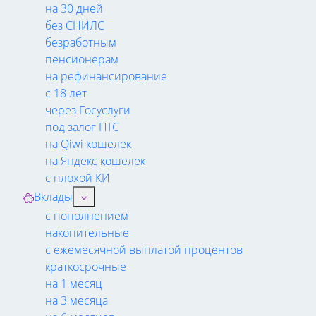
на 30 дней
без СНИЛС
безработным
пенсионерам
на рефинансирование
с 18 лет
через Госуслуги
под залог ПТС
на Qiwi кошелек
на Яндекс кошелек
с плохой КИ
Вклады
с пополнением
накопительные
с ежемесячной выплатой процентов
краткосрочные
на 1 месяц
на 3 месяца