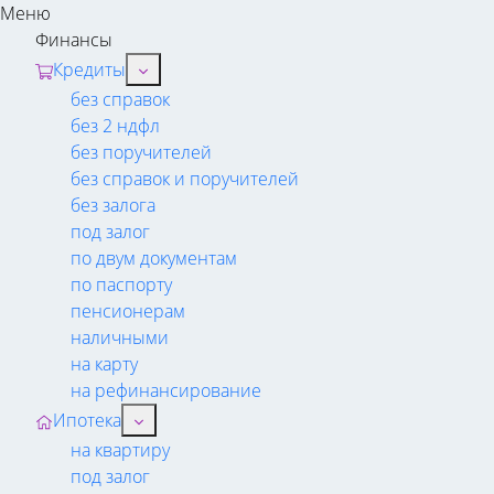
Меню
Финансы
Кредиты
без справок
без 2 ндфл
без поручителей
без справок и поручителей
без залога
под залог
по двум документам
по паспорту
пенсионерам
наличными
на карту
на рефинансирование
Ипотека
на квартиру
под залог