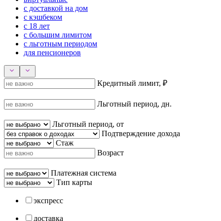
с доставкой на дом
с кэшбеком
с 18 лет
с большим лимитом
с льготным периодом
для пенсионеров
Кредитный лимит, ₽
Льготный период, дн.
Льготный период, от
Подтверждение дохода
Стаж
Возраст
Платежная система
Тип карты
экспресс
доставка