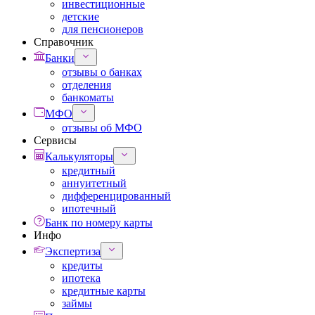
инвестиционные
детские
для пенсионеров
Справочник
Банки
отзывы о банках
отделения
банкоматы
МФО
отзывы об МФО
Сервисы
Калькуляторы
кредитный
аннуитетный
дифференцированный
ипотечный
Банк по номеру карты
Инфо
Экспертиза
кредиты
ипотека
кредитные карты
займы