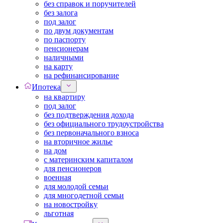
без справок и поручителей
без залога
под залог
по двум документам
по паспорту
пенсионерам
наличными
на карту
на рефинансирование
Ипотека
на квартиру
под залог
без подтверждения дохода
без официального трудоустройства
без первоначального взноса
на вторичное жилье
на дом
с материнским капиталом
для пенсионеров
военная
для молодой семьи
для многодетной семьи
на новостройку
льготная