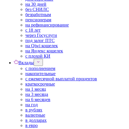
на 30 дней
без СНИЛС
безработным
пенсионерам
на рефинансирование
с 18 лет
через Госуслуги
под залог ПТС
на Qiwi кошелек
на Яндекс кошелек
с плохой КИ
Вклады
с пополнением
накопительные
с ежемесячной выплатой процентов
краткосрочные
на 1 месяц
на 3 месяца
на 6 месяцев
на год
в рублях
валютные
в долларах
в евро