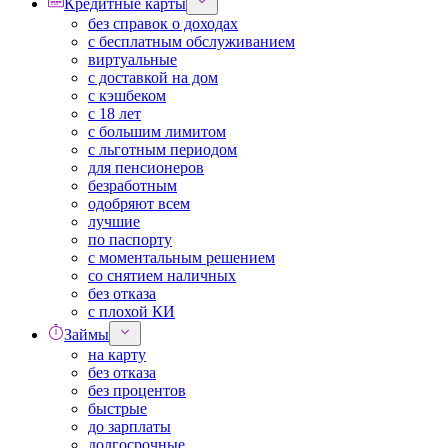
Кредитные карты
без справок о доходах
с бесплатным обслуживанием
виртуальные
с доставкой на дом
с кэшбеком
с 18 лет
с большим лимитом
с льготным периодом
для пенсионеров
безработным
одобряют всем
лучшие
по паспорту
с моментальным решением
со снятием наличных
без отказа
с плохой КИ
Займы
на карту
без отказа
без процентов
быстрые
до зарплаты
долгосрочные