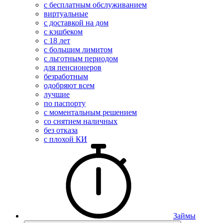
с бесплатным обслуживанием
виртуальные
с доставкой на дом
с кэшбеком
с 18 лет
с большим лимитом
с льготным периодом
для пенсионеров
безработным
одобряют всем
лучшие
по паспорту
с моментальным решением
со снятием наличных
без отказа
с плохой КИ
Займы