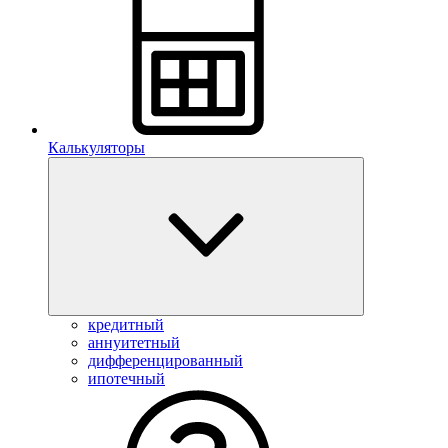
Калькуляторы
кредитный
аннуитетный
дифференцированный
ипотечный