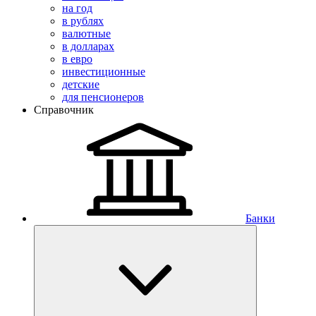
на год
в рублях
валютные
в долларах
в евро
инвестиционные
детские
для пенсионеров
Справочник
Банки