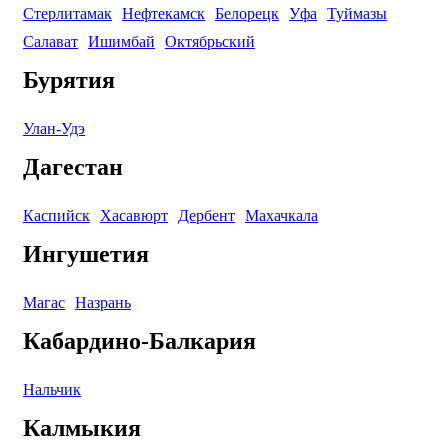
Стерлитамак
Нефтекамск
Белорецк
Уфа
Туймазы
Салават
Ишимбай
Октябрьский
Бурятия
Улан-Удэ
Дагестан
Каспийск
Хасавюрт
Дербент
Махачкала
Ингушетия
Магас
Назрань
Кабардино-Балкария
Нальчик
Калмыкия