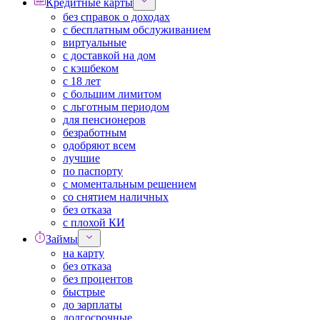
Кредитные карты
без справок о доходах
с бесплатным обслуживанием
виртуальные
с доставкой на дом
с кэшбеком
с 18 лет
с большим лимитом
с льготным периодом
для пенсионеров
безработным
одобряют всем
лучшие
по паспорту
с моментальным решением
со снятием наличных
без отказа
с плохой КИ
Займы
на карту
без отказа
без процентов
быстрые
до зарплаты
долгосрочные