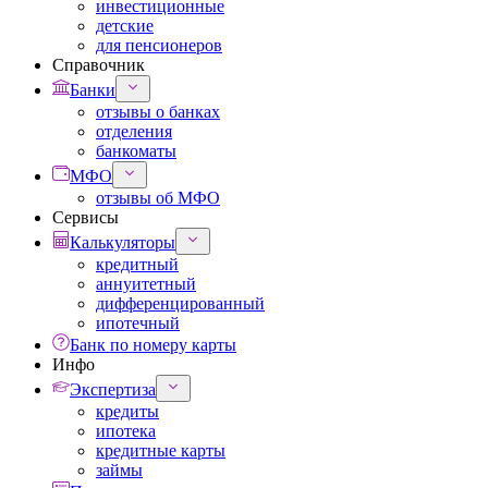
инвестиционные
детские
для пенсионеров
Справочник
Банки
отзывы о банках
отделения
банкоматы
МФО
отзывы об МФО
Сервисы
Калькуляторы
кредитный
аннуитетный
дифференцированный
ипотечный
Банк по номеру карты
Инфо
Экспертиза
кредиты
ипотека
кредитные карты
займы