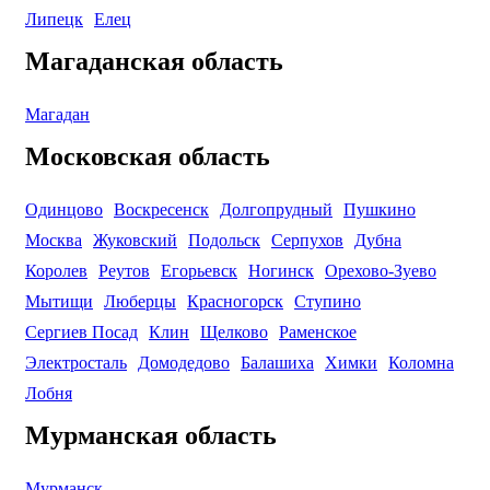
Липецк
Елец
Магаданская область
Магадан
Московская область
Одинцово
Воскресенск
Долгопрудный
Пушкино
Москва
Жуковский
Подольск
Серпухов
Дубна
Королев
Реутов
Егорьевск
Ногинск
Орехово-Зуево
Мытищи
Люберцы
Красногорск
Ступино
Сергиев Посад
Клин
Щелково
Раменское
Электросталь
Домодедово
Балашиха
Химки
Коломна
Лобня
Мурманская область
Мурманск