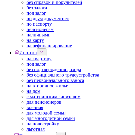
без справок и поручителей
без залога
под залог
по двум документам
по паспорту
пенсионерам
наличными
на карту
на рефинансирование
Ипотека
на квартиру
под залог
без подтверждения дохода
без официального трудоустройства
без первоначального взноса
на вторичное жилье
на дом
с материнским капиталом
для пенсионеров
военная
для молодой семьи
для многодетной семьи
на новостройку
льготная