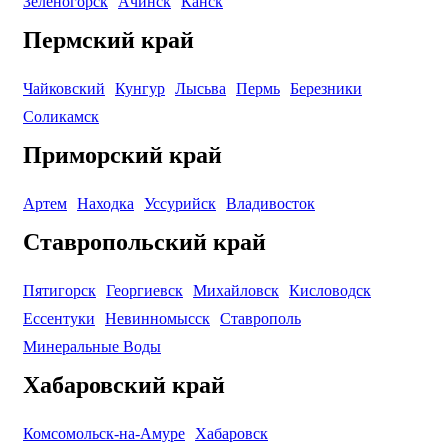
Зеленогорск
Ачинск
Канск
Пермский край
Чайковский
Кунгур
Лысьва
Пермь
Березники
Соликамск
Приморский край
Артем
Находка
Уссурийск
Владивосток
Ставропольский край
Пятигорск
Георгиевск
Михайловск
Кисловодск
Ессентуки
Невинномысск
Ставрополь
Минеральные Воды
Хабаровский край
Комсомольск-на-Амуре
Хабаровск