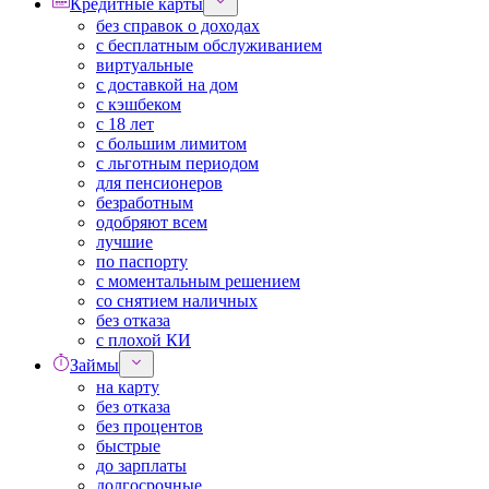
Кредитные карты
без справок о доходах
с бесплатным обслуживанием
виртуальные
с доставкой на дом
с кэшбеком
с 18 лет
с большим лимитом
с льготным периодом
для пенсионеров
безработным
одобряют всем
лучшие
по паспорту
с моментальным решением
со снятием наличных
без отказа
с плохой КИ
Займы
на карту
без отказа
без процентов
быстрые
до зарплаты
долгосрочные