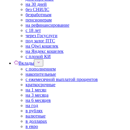
на 30 дней
без СНИЛС
безработным
пенсионерам
на рефинансирование
с 18 лет
через Госуслуги
под залог ПТС
на Qiwi кошелек
на Яндекс кошелек
с плохой КИ
Вклады
с пополнением
накопительные
с ежемесячной выплатой процентов
краткосрочные
на 1 месяц
на 3 месяца
на 6 месяцев
на год
в рублях
валютные
в долларах
в евро