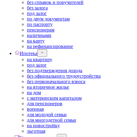
без справок и поручителей
без залога
под залог
по двум документам
по паспорту
пенсионерам
наличными
на карту
на рефинансирование
Ипотека
на квартиру
под залог
без подтверждения дохода
без официального трудоустройства
без первоначального взноса
на вторичное жилье
на дом
с материнским капиталом
для пенсионеров
военная
для молодой семьи
для многодетной семьи
на новостройку
льготная