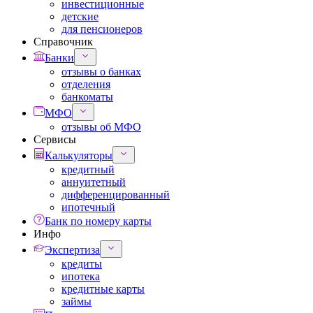
инвестиционные
детские
для пенсионеров
Справочник
Банки
отзывы о банках
отделения
банкоматы
МФО
отзывы об МФО
Сервисы
Калькуляторы
кредитный
аннуитетный
дифференцированный
ипотечный
Банк по номеру карты
Инфо
Экспертиза
кредиты
ипотека
кредитные карты
займы