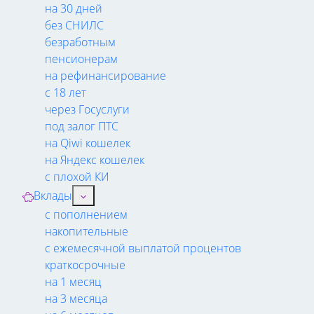
на 30 дней
без СНИЛС
безработным
пенсионерам
на рефинансирование
с 18 лет
через Госуслуги
под залог ПТС
на Qiwi кошелек
на Яндекс кошелек
с плохой КИ
Вклады
с пополнением
накопительные
с ежемесячной выплатой процентов
краткосрочные
на 1 месяц
на 3 месяца