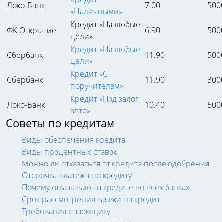
Локо-Банк
7.00
500
«Наличными»
Кредит «На любые
ФК Открытие
6.90
500
цели»
Кредит «На любые
Сбербанк
11.90
500
цели»
Кредит «С
Сбербанк
11.90
300
поручителем»
Кредит «Под залог
Локо-Банк
10.40
500
авто»
Советы по кредитам
Виды обеспечения кредита
Виды процентных ставок
Можно ли отказаться от кредита после одобрения
Отсрочка платежа по кредиту
Почему отказывают в кредите во всех банках
Срок рассмотрения заявки на кредит
Требования к заемщику