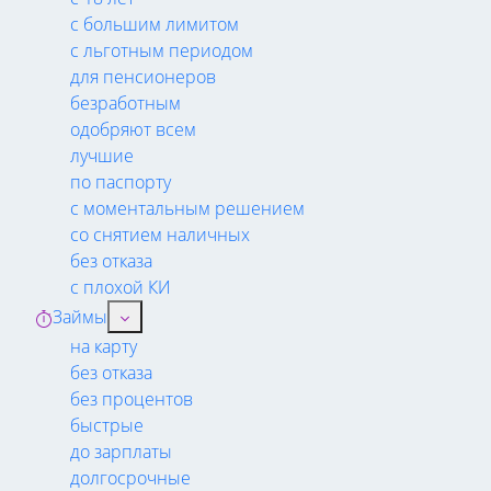
с большим лимитом
с льготным периодом
для пенсионеров
безработным
одобряют всем
лучшие
по паспорту
с моментальным решением
со снятием наличных
без отказа
с плохой КИ
Займы
на карту
без отказа
без процентов
быстрые
до зарплаты
долгосрочные