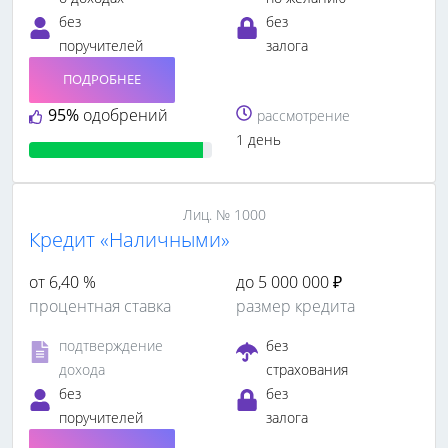
без
без
поручителей
залога
ПОДРОБНЕЕ
95%
одобрений
рассмотрение
1 день
Лиц. № 1000
Кредит «Наличными»
от 6,40 %
до 5 000 000 ₽
процентная ставка
размер кредита
подтверждение
без
дохода
страхования
без
без
поручителей
залога