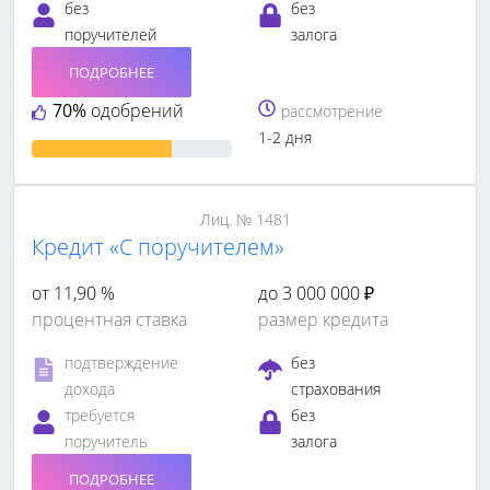
без
без
поручителей
залога
ПОДРОБНЕЕ
70%
одобрений
рассмотрение
1-2 дня
Лиц. № 1481
Кредит «С поручителем»
от 11,90 %
до 3 000 000 ₽
процентная ставка
размер кредита
подтверждение
без
дохода
страхования
требуется
без
поручитель
залога
ПОДРОБНЕЕ