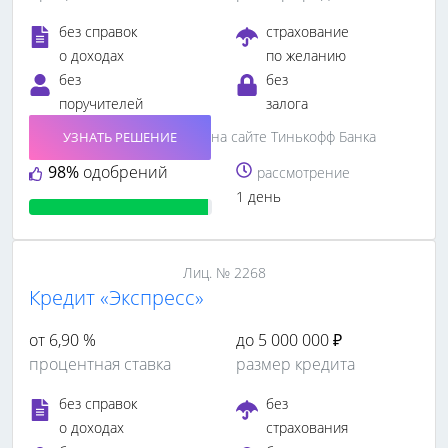
без справок
страхование
о доходах
по желанию
без
без
поручителей
залога
на сайте Тинькофф Банка
УЗНАТЬ РЕШЕНИЕ
98%
одобрений
рассмотрение
1 день
Лиц. № 2268
Кредит «Экспресс»
от 6,90 %
до 5 000 000 ₽
процентная ставка
размер кредита
без справок
без
о доходах
страхования