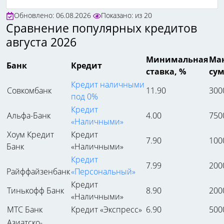
Обновлено: 06.08.2026
Показано:
из
20
Сравнение популярных кредитов
августа 2026
Минимальная
Ма
Банк
Кредит
ставка, %
сум
Кредит наличными
Совкомбанк
11.90
300
под 0%
Кредит
Альфа-Банк
4.00
750
«Наличными»
Хоум Кредит
Кредит
7.90
100
Банк
«Наличными»
Кредит
7.99
200
Райффайзенбанк
«Персональный»
Кредит
Тинькофф Банк
8.90
200
«Наличными»
МТС Банк
Кредит «Экспресс»
6.90
500
Азиатско-