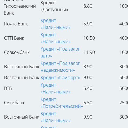
Кредит
Тихоокеанский
8.80
100
«Доступный»
Банк
Кредит
Почта Банк
5.90
400
«Наличными»
Кредит
ОТП Банк
10.50
400
«Наличными»
Кредит «Под залог
Совкомбанк
11.90
100
авто»
Кредит «Под залог
Восточный Банк
8.90
300
недвижимости»
Восточный Банк
Кредит «Комфорт»
9.00
500
Кредит
ВТБ
6.40
500
«Наличными»
Кредит
Ситибанк
6.50
250
«Потребительский»
Кредит
Восточный Банк
9.90
300
«Наличными»
Кредит