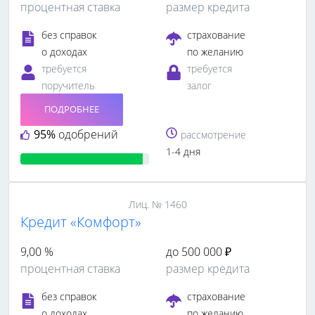
процентная ставка
размер кредита
без справок
страхование
о доходах
по желанию
требуется
требуется
поручитель
залог
ПОДРОБНЕЕ
95%
одобрений
рассмотрение
1-4 дня
Лиц. № 1460
Кредит «Комфорт»
9,00 %
до 500 000 ₽
процентная ставка
размер кредита
без справок
страхование
о доходах
по желанию