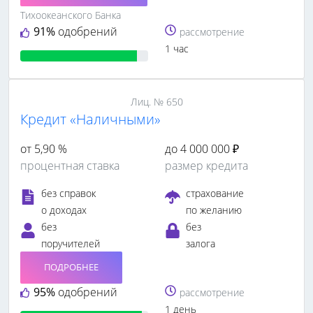
Тихоокеанского Банка
91%
одобрений
рассмотрение
1 час
Лиц. № 650
Кредит «Наличными»
от 5,90 %
до 4 000 000 ₽
процентная ставка
размер кредита
без справок
страхование
о доходах
по желанию
без
без
поручителей
залога
ПОДРОБНЕЕ
95%
одобрений
рассмотрение
1 день