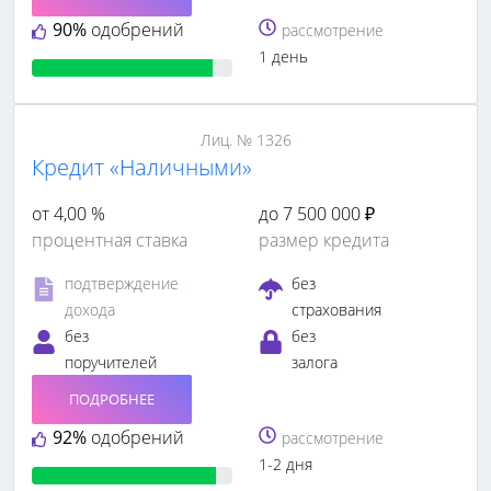
90%
одобрений
рассмотрение
1 день
Лиц. № 1326
Кредит «Наличными»
от 4,00 %
до 7 500 000 ₽
процентная ставка
размер кредита
подтверждение
без
дохода
страхования
без
без
поручителей
залога
ПОДРОБНЕЕ
92%
одобрений
рассмотрение
1-2 дня