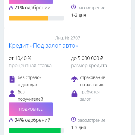
71%
одобрений
рассмотрение
1-2 дня
Лиц. № 2707
Кредит «Под залог авто»
от 10,40 %
до 5 000 000 ₽
процентная ставка
размер кредита
без справок
страхование
о доходах
по желанию
без
требуется
поручителей
залог
ПОДРОБНЕЕ
94%
одобрений
рассмотрение
1-3 дня