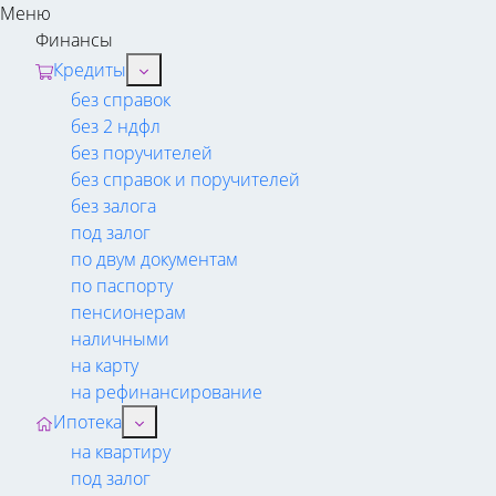
Меню
Финансы
Кредиты
без справок
без 2 ндфл
без поручителей
без справок и поручителей
без залога
под залог
по двум документам
по паспорту
пенсионерам
наличными
на карту
на рефинансирование
Ипотека
на квартиру
под залог