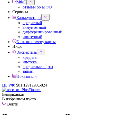
МФО
отзывы об МФО
Сервисы
Калькуляторы
кредитный
аннуитетный
дифференцированный
ипотечный
Банк по номеру карты
Инфо
Экспертиза
кредиты
ипотека
кредитные карты
займы
Показатели
ЦБ РФ
:
$
81,1291
€
93,5824
Владикавказ
В избранном пусто
Войти