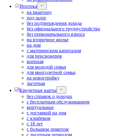
Ипотека
на квартиру
под залог
без подтверждения дохода
без официального трудоустройства
без первоначального взноса
на вторичное жилье
на дом
с материнским капиталом
для пенсионеров
военная
для молодой семьи
для многодетной семьи
на новостройку
льготная
Кредитные карты
без справок о доходах
с бесплатным обслуживанием
виртуальные
с доставкой на дом
с кэшбеком
с 18 лет
с большим лимитом
с льготным периодом