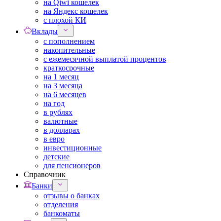
на Qiwi кошелек
на Яндекс кошелек
с плохой КИ
Вклады
с пополнением
накопительные
с ежемесячной выплатой процентов
краткосрочные
на 1 месяц
на 3 месяца
на 6 месяцев
на год
в рублях
валютные
в долларах
в евро
инвестиционные
детские
для пенсионеров
Справочник
Банки
отзывы о банках
отделения
банкоматы