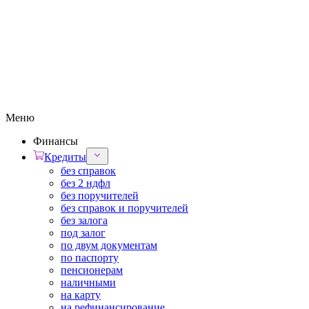
Меню
Финансы
Кредиты
без справок
без 2 ндфл
без поручителей
без справок и поручителей
без залога
под залог
по двум документам
по паспорту
пенсионерам
наличными
на карту
на рефинансирование