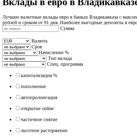
Вклады в евро в Владикавказ
Лучшие валютные вклады евро в банках Владикавказа с максима
рублей и сроком от 91 дня. Наиболее выгодные депозиты в евро 
Сумма
Валюта
Срок
Начисление %
Тип вклада
Спец. программа
капитализация %
пополнение
автопролонгация
открытие online
частичное снятие
льготное расторжение