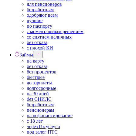
для пенсионеров
безработным
одобряют всем
лучшие
по паспорту
с моментальным решением
со снятием наличных
без отказа
с плохой КИ
Займы
на карту
без отказа
без процентов
быстрые
до зарплаты
долгосрочные
на 30 дней
без СНИЛС
безработным
пенсионерам
на рефинансирование
с 18 лет
через Госуслуги
под залог ПТС