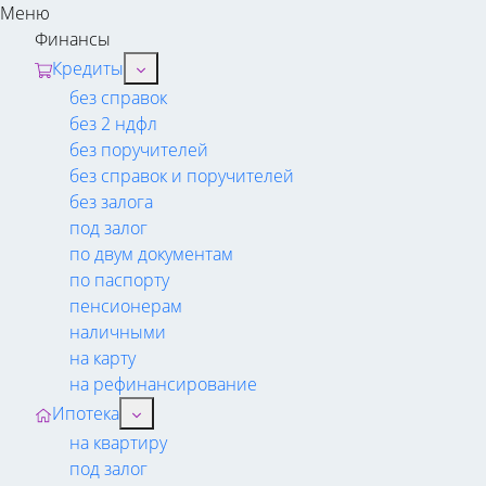
Меню
Финансы
Кредиты
без справок
без 2 ндфл
без поручителей
без справок и поручителей
без залога
под залог
по двум документам
по паспорту
пенсионерам
наличными
на карту
на рефинансирование
Ипотека
на квартиру
под залог