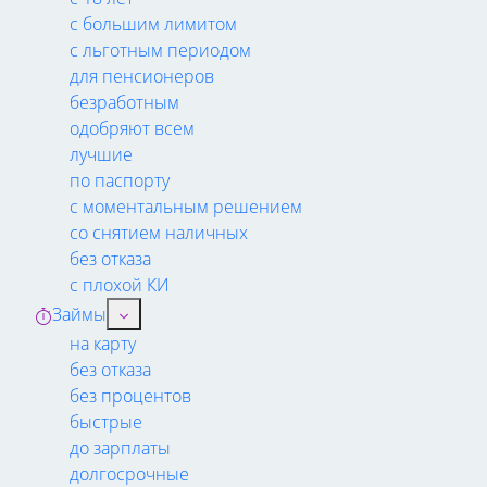
с большим лимитом
с льготным периодом
для пенсионеров
безработным
одобряют всем
лучшие
по паспорту
с моментальным решением
со снятием наличных
без отказа
с плохой КИ
Займы
на карту
без отказа
без процентов
быстрые
до зарплаты
долгосрочные