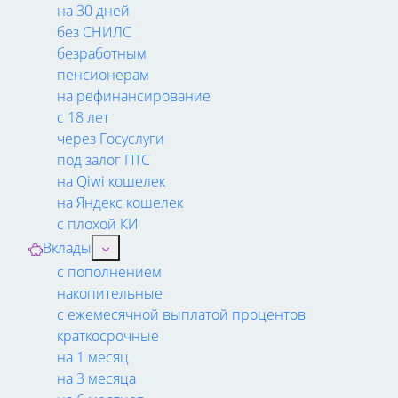
на 30 дней
без СНИЛС
безработным
пенсионерам
на рефинансирование
с 18 лет
через Госуслуги
под залог ПТС
на Qiwi кошелек
на Яндекс кошелек
с плохой КИ
Вклады
с пополнением
накопительные
с ежемесячной выплатой процентов
краткосрочные
на 1 месяц
на 3 месяца