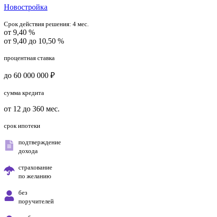
Новостройка
Срок действия решения:
4 мес.
от 9,40 %
от 9,40 до 10,50 %
процентная ставка
до 60 000 000 ₽
сумма кредита
от 12 до 360 мес.
срок ипотеки
подтверждение
дохода
страхование
по желанию
без
поручителей