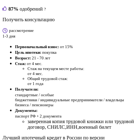
87%
одобрений
?
Получить консультацию
рассмотрение
1-3 дня
Первоначальный взнос:
от 15%
Цель ипотеки:
покупка
Возраст:
21 - 70 лет
Стаж:
от 4 мес.
Стаж на текущем месте работы:
от 4 мес.
Общий трудовой стаж:
от 1 года
Получатели:
стандартные /
особые
бюджетники / индивидуальные предприниматели / владельцы
бизнеса / пенсионеры
Документы:
паспорт РФ +
2 документа
заверенная копия трудовой книжки или трудовой
договор, СНИЛС,ИНН,военный билет
Лучший ипотечный кредит в России по версии