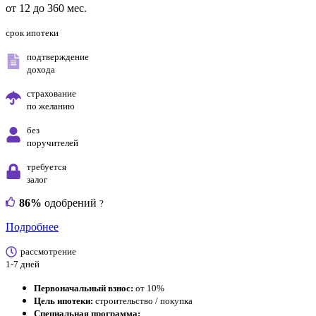
от 12 до 360 мес.
срок ипотеки
подтверждение
дохода
страхование
по желанию
без
поручителей
требуется
залог
86%
одобрений
?
Подробнее
рассмотрение
1-7 дней
Первоначальный взнос:
от 10%
Цель ипотеки:
строительство / покупка
Специальная программа: