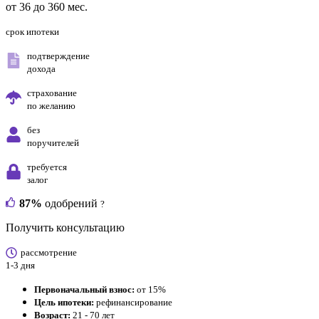
от 36 до 360 мес.
срок ипотеки
подтверждение
дохода
страхование
по желанию
без
поручителей
требуется
залог
87%
одобрений
?
Получить консультацию
рассмотрение
1-3 дня
Первоначальный взнос:
от 15%
Цель ипотеки:
рефинансирование
Возраст:
21 - 70 лет