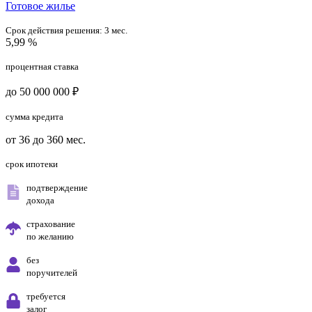
Готовое жилье
Срок действия решения:
3 мес.
5,99 %
процентная ставка
до 50 000 000 ₽
сумма кредита
от 36 до 360 мес.
срок ипотеки
подтверждение
дохода
страхование
по желанию
без
поручителей
требуется
залог