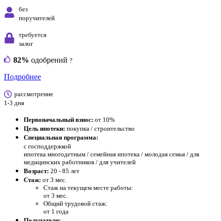
без
поручителей
требуется
залог
82%
одобрений
?
Подробнее
рассмотрение
1-3 дня
Первоначальный взнос:
от 10%
Цель ипотеки:
покупка / строительство
Специальная программа:
с господдержкой
ипотека многодетным / семейная ипотека / молодая семья / для
медицинских работников / для учителей
Возраст:
20 - 85 лет
Стаж:
от 3 мес.
Стаж на текущем месте работы:
от 3 мес.
Общий трудовой стаж:
от 1 года
Получатели: