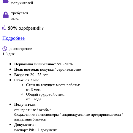
поручителей
требуется
залог
90%
одобрений
?
Подробнее
рассмотрение
1-3 дня
Первоначальный взнос:
5% - 90%
Цель ипотеки:
покупка / строительство
Возраст:
20 - 75 лет
Стаж:
от 3 мес.
Стаж на текущем месте работы:
от 3 мес.
Общий трудовой стаж:
от 1 года
Получатели:
стандартные /
особые
бюджетники / пенсионеры / индивидуальные предприниматели /
владельцы бизнеса
Документы:
паспорт РФ +
1 документ