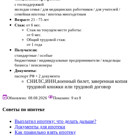
с господдержкой
молодая семья / для медицинских работников / для учителей /
семейная ипотека / ипотека многодетным
Возраст:
21 - 75 лет
Стаж:
от 6 мес.
Стаж на текущем месте работы:
от 6 мес.
Общий трудовой стаж:
от 1 года
Получатели:
стандартные /
особые
бюджетники / индивидуальные предприниматели / владельцы
бизнеса / пенсионеры
Документы:
паспорт РФ +
2 документа
СНИЛС,ИНН,военный билет, заверенная копия
трудовой книжки или трудовой договор
Обновлено: 08.08.2026
Показано:
9
из
9
Советы по ипотеке
Выплатил ипотеку: что делать дальше?
Документы для ипотеки
Как правильно взять ипотеку