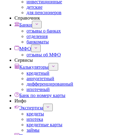
инвестиционные
детские
для пенсионеров
Справочник
Банки
отзывы о банках
отделения
банкоматы
МФО
отзывы об МФО
Сервисы
Калькуляторы
кредитный
аннуитетный
дифференцированный
ипотечный
Банк по номеру карты
Инфо
Экспертиза
кредиты
ипотека
кредитные карты
займы