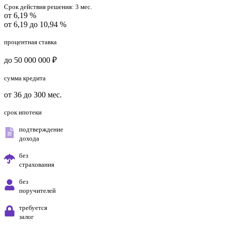
Срок действия решения:
3 мес.
от 6,19 %
от 6,19 до 10,94 %
процентная ставка
до 50 000 000 ₽
сумма кредита
от 36 до 300 мес.
срок ипотеки
подтверждение
дохода
без
страхования
без
поручителей
требуется
залог