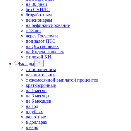
на 30 дней
без СНИЛС
безработным
пенсионерам
на рефинансирование
с 18 лет
через Госуслуги
под залог ПТС
на Qiwi кошелек
на Яндекс кошелек
с плохой КИ
Вклады
с пополнением
накопительные
с ежемесячной выплатой процентов
краткосрочные
на 1 месяц
на 3 месяца
на 6 месяцев
на год
в рублях
валютные
в долларах
в евро