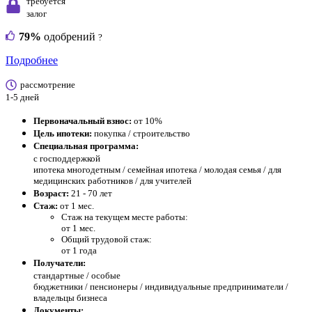
требуется
залог
79%
одобрений
?
Подробнее
рассмотрение
1-5 дней
Первоначальный взнос:
от 10%
Цель ипотеки:
покупка / строительство
Специальная программа:
с господдержкой
ипотека многодетным / семейная ипотека / молодая семья / для
медицинских работников / для учителей
Возраст:
21 - 70 лет
Стаж:
от 1 мес.
Стаж на текущем месте работы:
от 1 мес.
Общий трудовой стаж:
от 1 года
Получатели:
стандартные /
особые
бюджетники / пенсионеры / индивидуальные предприниматели /
владельцы бизнеса
Документы: