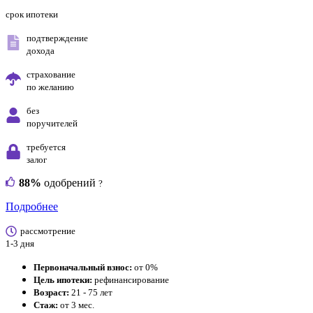
срок ипотеки
подтверждение
дохода
страхование
по желанию
без
поручителей
требуется
залог
88%
одобрений
?
Подробнее
рассмотрение
1-3 дня
Первоначальный взнос:
от 0%
Цель ипотеки:
рефинансирование
Возраст:
21 - 75 лет
Стаж:
от 3 мес.