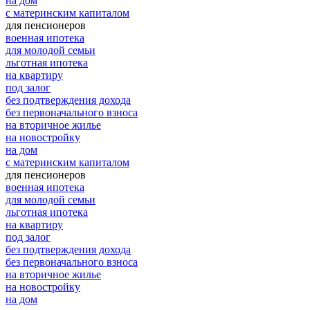
на дом
с материнским капиталом
для пенсионеров
военная ипотека
для молодой семьи
льготная ипотека
на квартиру
под залог
без подтверждения дохода
без первоначального взноса
на вторичное жилье
на новостройку
на дом
с материнским капиталом
для пенсионеров
военная ипотека
для молодой семьи
льготная ипотека
на квартиру
под залог
без подтверждения дохода
без первоначального взноса
на вторичное жилье
на новостройку
на дом