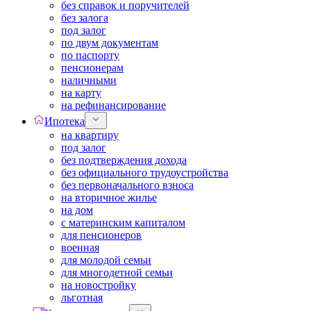
без справок и поручителей
без залога
под залог
по двум документам
по паспорту
пенсионерам
наличными
на карту
на рефинансирование
Ипотека
на квартиру
под залог
без подтверждения дохода
без официального трудоустройства
без первоначального взноса
на вторичное жилье
на дом
с материнским капиталом
для пенсионеров
военная
для молодой семьи
для многодетной семьи
на новостройку
льготная