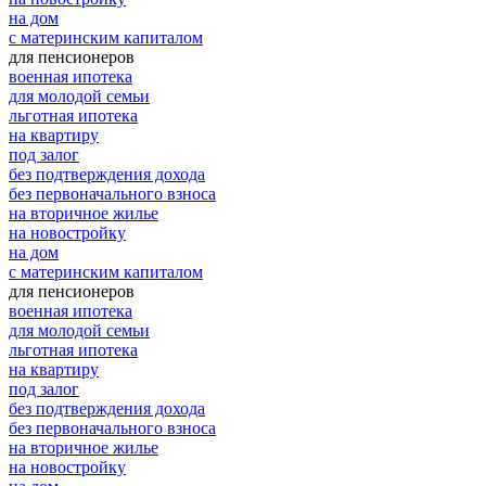
на дом
с материнским капиталом
для пенсионеров
военная ипотека
для молодой семьи
льготная ипотека
на квартиру
под залог
без подтверждения дохода
без первоначального взноса
на вторичное жилье
на новостройку
на дом
с материнским капиталом
для пенсионеров
военная ипотека
для молодой семьи
льготная ипотека
на квартиру
под залог
без подтверждения дохода
без первоначального взноса
на вторичное жилье
на новостройку