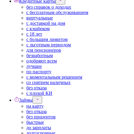
Кредитные карты
без справок о доходах
с бесплатным обслуживанием
виртуальные
с доставкой на дом
с кэшбеком
с 18 лет
с большим лимитом
с льготным периодом
для пенсионеров
безработным
одобряют всем
лучшие
по паспорту
с моментальным решением
со снятием наличных
без отказа
с плохой КИ
Займы
на карту
без отказа
без процентов
быстрые
до зарплаты
долгосрочные