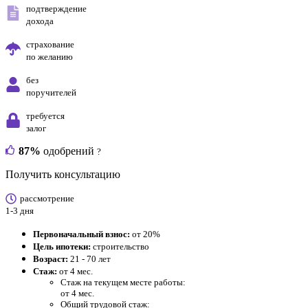
подтверждение
дохода
страхование
по желанию
без
поручителей
требуется
залог
87%
одобрений
?
Получить консультацию
рассмотрение
1-3 дня
Первоначальный взнос:
от 20%
Цель ипотеки:
строительство
Возраст:
21 - 70 лет
Стаж:
от 4 мес.
Стаж на текущем месте работы:
от 4 мес.
Общий трудовой стаж: