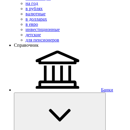
на год
в рублях
валютные
в долларах
в евро
инвестиционные
детские
для пенсионеров
Справочник
Банки