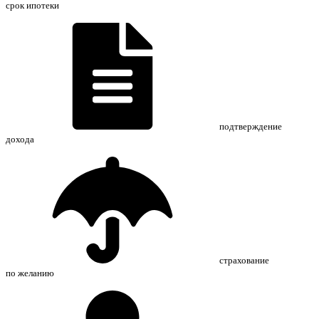
срок ипотеки
подтверждение
дохода
страхование
по желанию