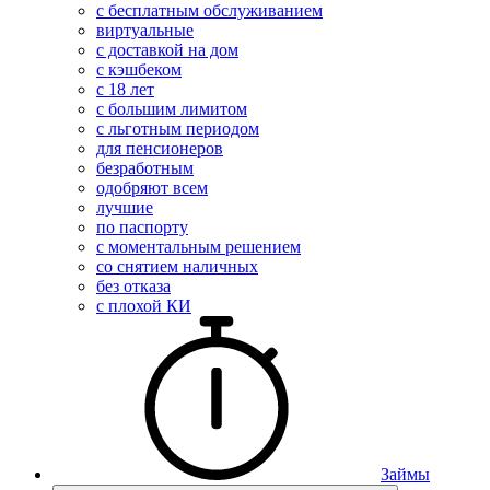
с бесплатным обслуживанием
виртуальные
с доставкой на дом
с кэшбеком
с 18 лет
с большим лимитом
с льготным периодом
для пенсионеров
безработным
одобряют всем
лучшие
по паспорту
с моментальным решением
со снятием наличных
без отказа
с плохой КИ
Займы