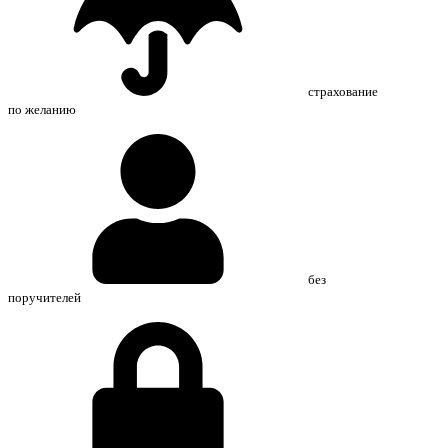
страхование
по желанию
без
поручителей