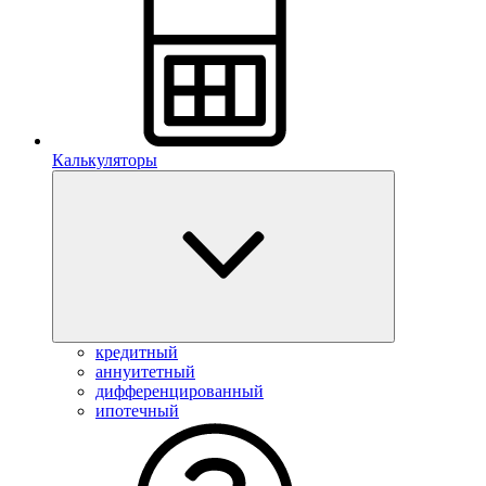
Калькуляторы
кредитный
аннуитетный
дифференцированный
ипотечный