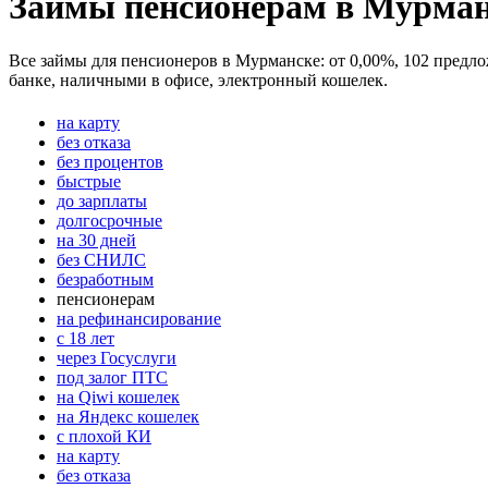
Займы пенсионерам в Мурман
Все займы для пенсионеров в Мурманске: от 0,00%, 102 предлож
банке, наличными в офисе, электронный кошелек.
на карту
без отказа
без процентов
быстрые
до зарплаты
долгосрочные
на 30 дней
без СНИЛС
безработным
пенсионерам
на рефинансирование
с 18 лет
через Госуслуги
под залог ПТС
на Qiwi кошелек
на Яндекс кошелек
с плохой КИ
на карту
без отказа