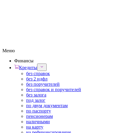
Меню
Финансы
Кредиты
без справок
без 2 ндфл
без поручителей
без справок и поручителей
без залога
под залог
по двум документам
по паспорту
пенсионерам
наличными
на карту
на рефинансирование