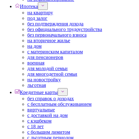
Ипотека
на квартиру
под залог
без подтверждения дохода
без официального трудоустройства
без первоначального взноса
на вторичное жилье
на дом
с материнским капиталом
для пенсионеров
военная
для молодой семьи
для многодетной семьи
на новостройку
льготная
Кредитные карты
без справок о доходах
с бесплатным обслуживанием
виртуальные
с доставкой на дом
с кэшбеком
с 18 лет
с большим лимитом
с льготным периодом