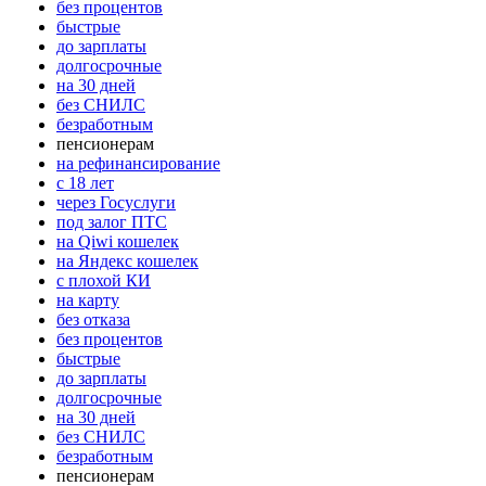
без процентов
быстрые
до зарплаты
долгосрочные
на 30 дней
без СНИЛС
безработным
пенсионерам
на рефинансирование
с 18 лет
через Госуслуги
под залог ПТС
на Qiwi кошелек
на Яндекс кошелек
с плохой КИ
на карту
без отказа
без процентов
быстрые
до зарплаты
долгосрочные
на 30 дней
без СНИЛС
безработным
пенсионерам