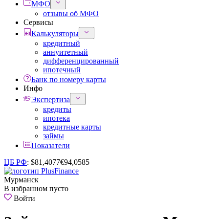
МФО
отзывы об МФО
Сервисы
Калькуляторы
кредитный
аннуитетный
дифференцированный
ипотечный
Банк по номеру карты
Инфо
Экспертиза
кредиты
ипотека
кредитные карты
займы
Показатели
ЦБ РФ
:
$
81,4077
€
94,0585
Мурманск
В избранном пусто
Войти