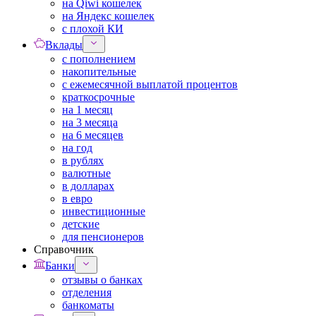
на Qiwi кошелек
на Яндекс кошелек
с плохой КИ
Вклады
с пополнением
накопительные
с ежемесячной выплатой процентов
краткосрочные
на 1 месяц
на 3 месяца
на 6 месяцев
на год
в рублях
валютные
в долларах
в евро
инвестиционные
детские
для пенсионеров
Справочник
Банки
отзывы о банках
отделения
банкоматы