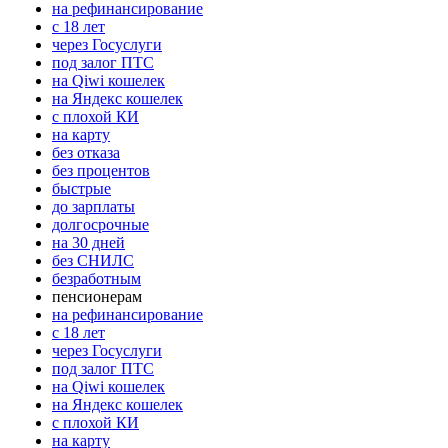
на рефинансирование
с 18 лет
через Госуслуги
под залог ПТС
на Qiwi кошелек
на Яндекс кошелек
с плохой КИ
на карту
без отказа
без процентов
быстрые
до зарплаты
долгосрочные
на 30 дней
без СНИЛС
безработным
пенсионерам
на рефинансирование
с 18 лет
через Госуслуги
под залог ПТС
на Qiwi кошелек
на Яндекс кошелек
с плохой КИ
на карту