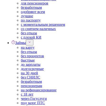
для пенсионеров
безработным
одобряют всем
лучшие
по паспорту
с моментальным решением
со снятием наличных
без отказа
с плохой КИ
Займы
на карту
без отказа
без процентов
быстрые
до зарплаты
долгосрочные
на 30 дней
без СНИЛС
безработным
пенсионерам
на рефинансирование
с 18 лет
через Госуслуги
под залог ПТС