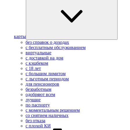
карты
без справок о доходах
с бесплатным обслуживанием
виртуальные
с доставкой на дом
с кэшбеком
с 18 лет
с большим лимитом
с льготным периодом
для пенсионеров
безработным
одобряют всем
лучшие
по паспорту
с моментальным решением
со снятием наличных
без отказа
с плохой КИ