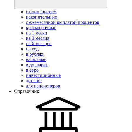
с пополнением
накопительные
с ежемесячной выплатой процентов
краткосрочные
на 1 месяц
на 3 месяца
на 6 месяцев
на год
в рублях
валютные
в долларах
в евро
инвестиционные
детские
для пенсионеров
Справочник