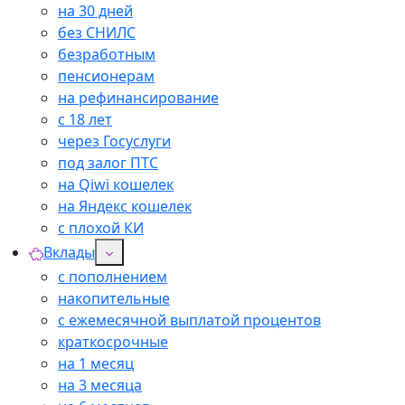
на 30 дней
без СНИЛС
безработным
пенсионерам
на рефинансирование
с 18 лет
через Госуслуги
под залог ПТС
на Qiwi кошелек
на Яндекс кошелек
с плохой КИ
Вклады
с пополнением
накопительные
с ежемесячной выплатой процентов
краткосрочные
на 1 месяц
на 3 месяца