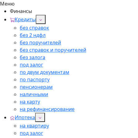
Меню
Финансы
Кредиты
без справок
без 2 ндфл
без поручителей
без справок и поручителей
без залога
под залог
по двум документам
по паспорту
пенсионерам
наличными
на карту
на рефинансирование
Ипотека
на квартиру
под залог