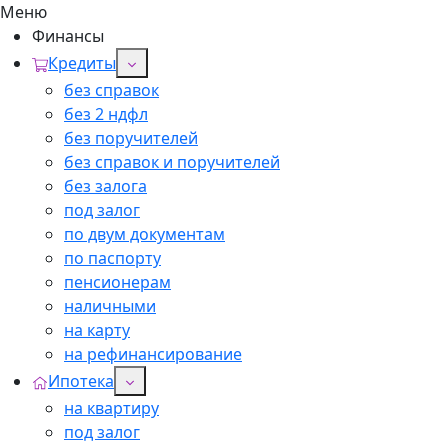
Меню
Финансы
Кредиты
без справок
без 2 ндфл
без поручителей
без справок и поручителей
без залога
под залог
по двум документам
по паспорту
пенсионерам
наличными
на карту
на рефинансирование
Ипотека
на квартиру
под залог