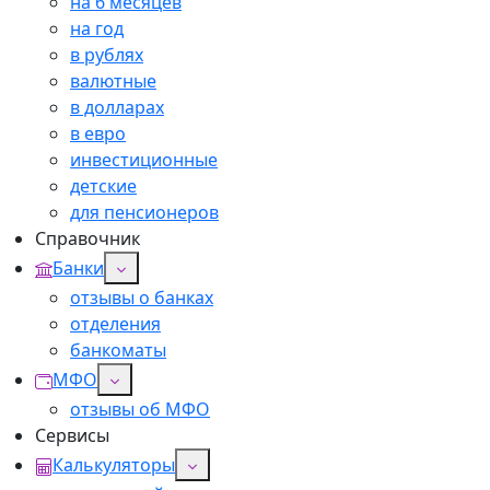
на 6 месяцев
на год
в рублях
валютные
в долларах
в евро
инвестиционные
детские
для пенсионеров
Справочник
Банки
отзывы о банках
отделения
банкоматы
МФО
отзывы об МФО
Сервисы
Калькуляторы