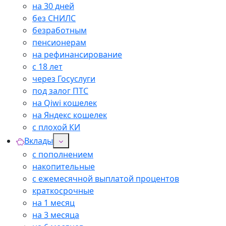
на 30 дней
без СНИЛС
безработным
пенсионерам
на рефинансирование
с 18 лет
через Госуслуги
под залог ПТС
на Qiwi кошелек
на Яндекс кошелек
с плохой КИ
Вклады
с пополнением
накопительные
с ежемесячной выплатой процентов
краткосрочные
на 1 месяц
на 3 месяца