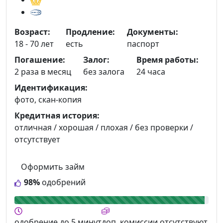
Возраст:
Продление:
Документы:
18 - 70 лет
есть
паспорт
Погашение:
Залог:
Время работы:
2 раза в месяц
без залога
24 часа
Идентификация:
фото, скан-копия
Кредитная история:
отличная / хорошая / плохая / без проверки /
отсутствует
Оформить займ
98%
одобрений
одобрение
до 5 минут
доп. комиссии
отсутствуют