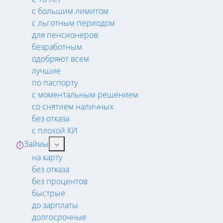
с большим лимитом
с льготным периодом
для пенсионеров
безработным
одобряют всем
лучшие
по паспорту
с моментальным решением
со снятием наличных
без отказа
с плохой КИ
Займы
на карту
без отказа
без процентов
быстрые
до зарплаты
долгосрочные