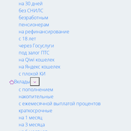
на 30 дней
без СНИЛС
безработным
пенсионерам
на рефинансирование
с 18 лет
через Госуслуги
под залог ПТС
на Qiwi кошелек
на Яндекс кошелек
с плохой КИ
Вклады
с пополнением
накопительные
с ежемесячной выплатой процентов
краткосрочные
на 1 месяц
на 3 месяца