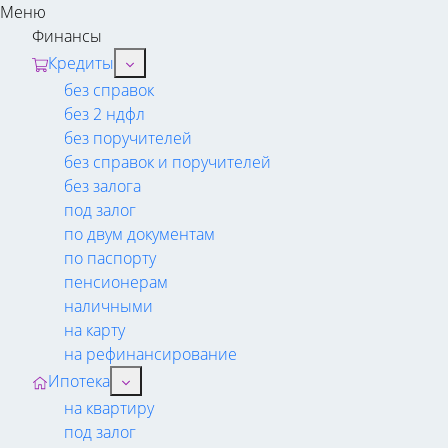
Меню
Финансы
Кредиты
без справок
без 2 ндфл
без поручителей
без справок и поручителей
без залога
под залог
по двум документам
по паспорту
пенсионерам
наличными
на карту
на рефинансирование
Ипотека
на квартиру
под залог