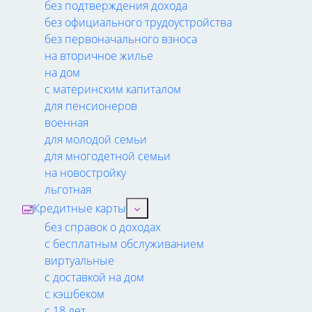
без подтверждения дохода
без официального трудоустройства
без первоначального взноса
на вторичное жилье
на дом
с материнским капиталом
для пенсионеров
военная
для молодой семьи
для многодетной семьи
на новостройку
льготная
Кредитные карты
без справок о доходах
с бесплатным обслуживанием
виртуальные
с доставкой на дом
с кэшбеком
с 18 лет