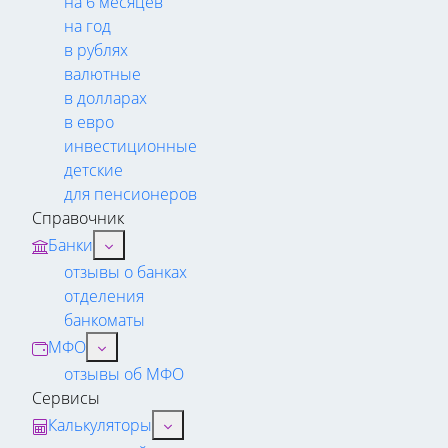
на 6 месяцев
на год
в рублях
валютные
в долларах
в евро
инвестиционные
детские
для пенсионеров
Справочник
Банки
отзывы о банках
отделения
банкоматы
МФО
отзывы об МФО
Сервисы
Калькуляторы