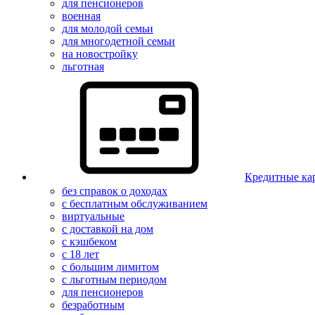
для пенсионеров
военная
для молодой семьи
для многодетной семьи
на новостройку
льготная
Кредитные ка
без справок о доходах
с бесплатным обслуживанием
виртуальные
с доставкой на дом
с кэшбеком
с 18 лет
с большим лимитом
с льготным периодом
для пенсионеров
безработным