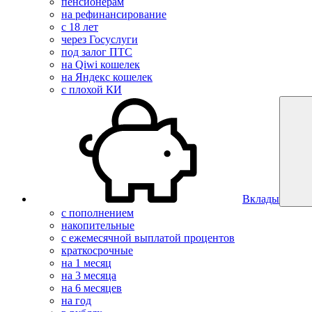
пенсионерам
на рефинансирование
с 18 лет
через Госуслуги
под залог ПТС
на Qiwi кошелек
на Яндекс кошелек
с плохой КИ
Вклады
с пополнением
накопительные
с ежемесячной выплатой процентов
краткосрочные
на 1 месяц
на 3 месяца
на 6 месяцев
на год