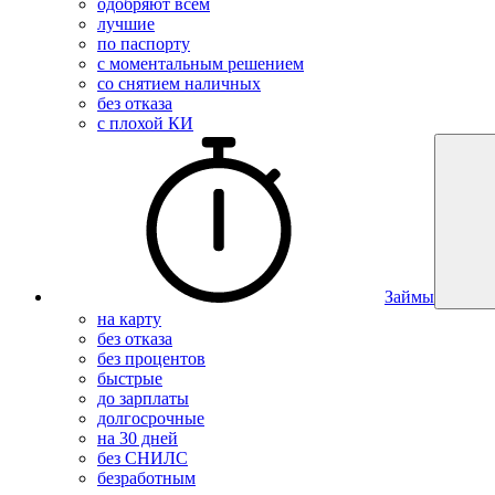
одобряют всем
лучшие
по паспорту
с моментальным решением
со снятием наличных
без отказа
с плохой КИ
Займы
на карту
без отказа
без процентов
быстрые
до зарплаты
долгосрочные
на 30 дней
без СНИЛС
безработным