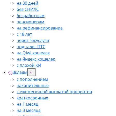
на 30 дней
без СНИЛС
безработным
пенсионерам
на рефинансирование
с 18 лет
через Госуслуги
под залог ПТС
на Qiwi кошелек
на Яндекс кошелек
с плохой КИ
Вклады
с пополнением
накопительные
с ежемесячной выплатой процентов
краткосрочные
на 1 месяц
на 3 месяца