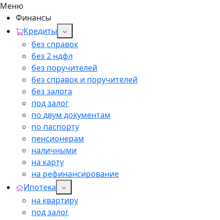
Меню
Финансы
Кредиты
без справок
без 2 ндфл
без поручителей
без справок и поручителей
без залога
под залог
по двум документам
по паспорту
пенсионерам
наличными
на карту
на рефинансирование
Ипотека
на квартиру
под залог