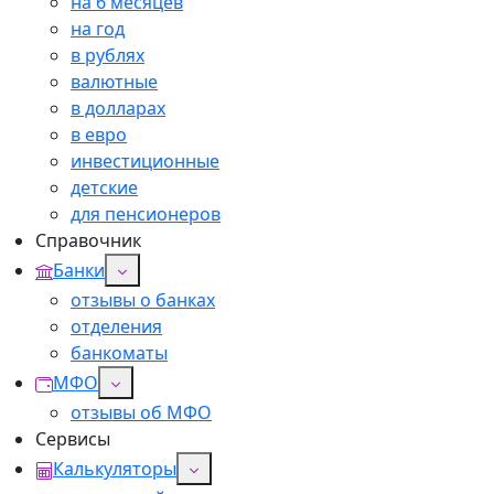
на 6 месяцев
на год
в рублях
валютные
в долларах
в евро
инвестиционные
детские
для пенсионеров
Справочник
Банки
отзывы о банках
отделения
банкоматы
МФО
отзывы об МФО
Сервисы
Калькуляторы