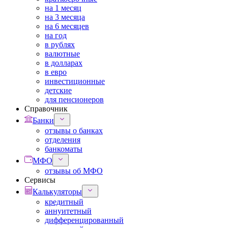
на 1 месяц
на 3 месяца
на 6 месяцев
на год
в рублях
валютные
в долларах
в евро
инвестиционные
детские
для пенсионеров
Справочник
Банки
отзывы о банках
отделения
банкоматы
МФО
отзывы об МФО
Сервисы
Калькуляторы
кредитный
аннуитетный
дифференцированный