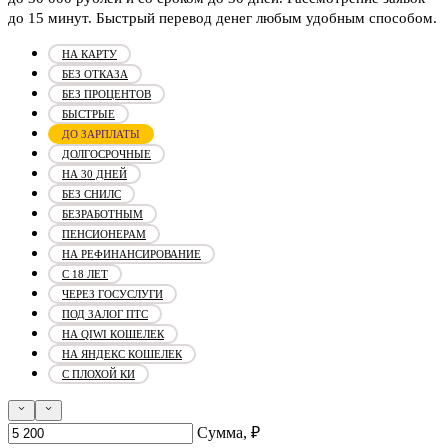
до 15 минут. Быстрый перевод денег любым удобным способом.
НА КАРТУ
БЕЗ ОТКАЗА
БЕЗ ПРОЦЕНТОВ
БЫСТРЫЕ
ДО ЗАРПЛАТЫ
ДОЛГОСРОЧНЫЕ
НА 30 ДНЕЙ
БЕЗ СНИЛС
БЕЗРАБОТНЫМ
ПЕНСИОНЕРАМ
НА РЕФИНАНСИРОВАНИЕ
С 18 ЛЕТ
ЧЕРЕЗ ГОСУСЛУГИ
ПОД ЗАЛОГ ПТС
НА QIWI КОШЕЛЕК
НА ЯНДЕКС КОШЕЛЕК
С ПЛОХОЙ КИ
Сумма, ₽