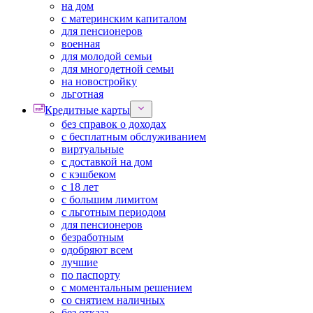
на дом
с материнским капиталом
для пенсионеров
военная
для молодой семьи
для многодетной семьи
на новостройку
льготная
Кредитные карты
без справок о доходах
с бесплатным обслуживанием
виртуальные
с доставкой на дом
с кэшбеком
с 18 лет
с большим лимитом
с льготным периодом
для пенсионеров
безработным
одобряют всем
лучшие
по паспорту
с моментальным решением
со снятием наличных
без отказа