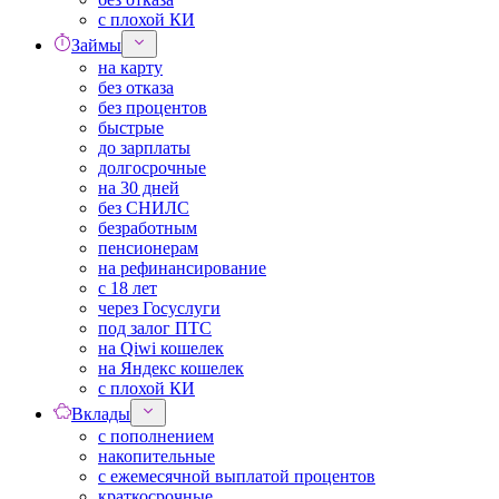
с плохой КИ
Займы
на карту
без отказа
без процентов
быстрые
до зарплаты
долгосрочные
на 30 дней
без СНИЛС
безработным
пенсионерам
на рефинансирование
с 18 лет
через Госуслуги
под залог ПТС
на Qiwi кошелек
на Яндекс кошелек
с плохой КИ
Вклады
с пополнением
накопительные
с ежемесячной выплатой процентов
краткосрочные