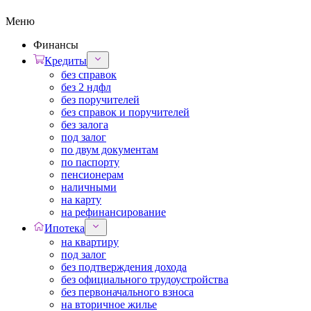
Меню
Финансы
Кредиты
без справок
без 2 ндфл
без поручителей
без справок и поручителей
без залога
под залог
по двум документам
по паспорту
пенсионерам
наличными
на карту
на рефинансирование
Ипотека
на квартиру
под залог
без подтверждения дохода
без официального трудоустройства
без первоначального взноса
на вторичное жилье