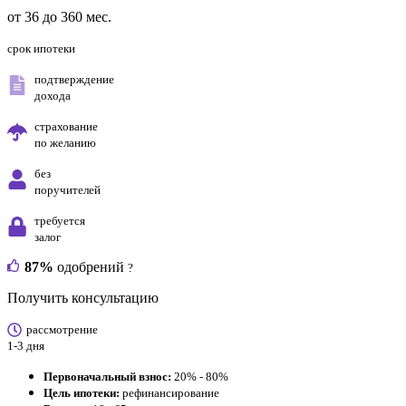
от 36 до 360 мес.
срок ипотеки
подтверждение
дохода
страхование
по желанию
без
поручителей
требуется
залог
87%
одобрений
?
Получить консультацию
рассмотрение
1-3 дня
Первоначальный взнос:
20% - 80%
Цель ипотеки:
рефинансирование