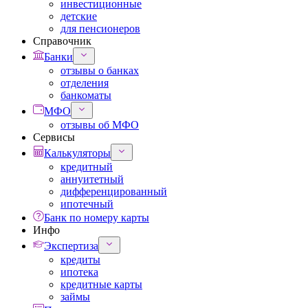
инвестиционные
детские
для пенсионеров
Справочник
Банки
отзывы о банках
отделения
банкоматы
МФО
отзывы об МФО
Сервисы
Калькуляторы
кредитный
аннуитетный
дифференцированный
ипотечный
Банк по номеру карты
Инфо
Экспертиза
кредиты
ипотека
кредитные карты
займы