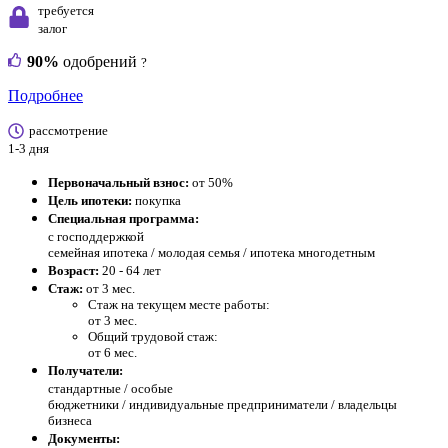
требуется
залог
90%
одобрений
?
Подробнее
рассмотрение
1-3 дня
Первоначальный взнос:
от 50%
Цель ипотеки:
покупка
Специальная программа:
с господдержкой
семейная ипотека / молодая семья / ипотека многодетным
Возраст:
20 - 64 лет
Стаж:
от 3 мес.
Стаж на текущем месте работы:
от 3 мес.
Общий трудовой стаж:
от 6 мес.
Получатели:
стандартные /
особые
бюджетники / индивидуальные предприниматели / владельцы
бизнеса
Документы: