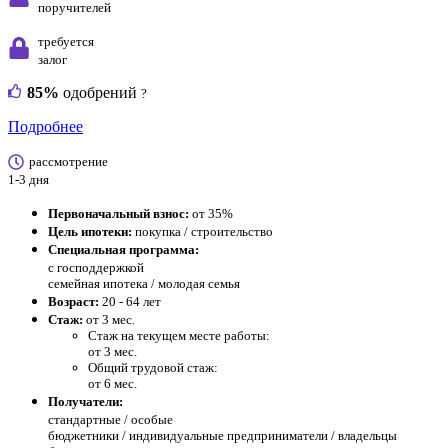
поручителей
требуется
залог
85%
одобрений
?
Подробнее
рассмотрение
1-3 дня
Первоначальный взнос:
от 35%
Цель ипотеки:
покупка / строительство
Специальная программа:
с господдержкой
семейная ипотека / молодая семья
Возраст:
20 - 64 лет
Стаж:
от 3 мес.
Стаж на текущем месте работы:
от 3 мес.
Общий трудовой стаж:
от 6 мес.
Получатели:
стандартные /
особые
бюджетники / индивидуальные предприниматели / владельцы