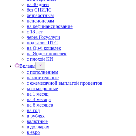
на 30 дней
без СНИЛС
безработным
пенсионерам
на рефинансирование
с 18 лет
через Госуслуги
под залог ПТС
на Qiwi кошелек
на Яндекс кошелек
с плохой КИ
Вклады
с пополнением
накопительные
с ежемесячной выплатой процентов
краткосрочные
на 1 месяц
на 3 месяца
на 6 месяцев
на год
в рублях
валютные
в долларах
в евро