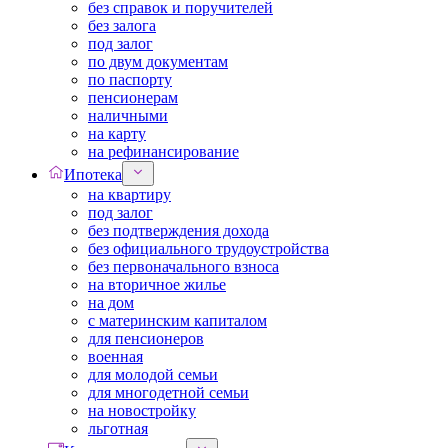
без справок и поручителей
без залога
под залог
по двум документам
по паспорту
пенсионерам
наличными
на карту
на рефинансирование
Ипотека
на квартиру
под залог
без подтверждения дохода
без официального трудоустройства
без первоначального взноса
на вторичное жилье
на дом
с материнским капиталом
для пенсионеров
военная
для молодой семьи
для многодетной семьи
на новостройку
льготная