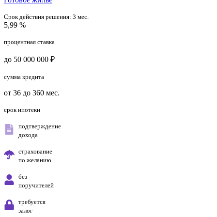
Срок действия решения:
3 мес.
5,99 %
процентная ставка
до 50 000 000 ₽
сумма кредита
от 36 до 360 мес.
срок ипотеки
подтверждение
дохода
страхование
по желанию
без
поручителей
требуется
залог