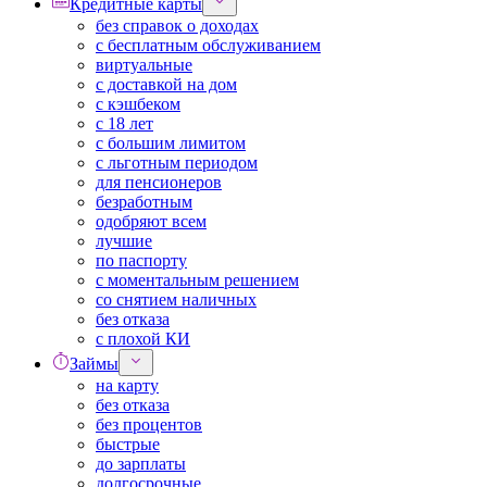
Кредитные карты
без справок о доходах
с бесплатным обслуживанием
виртуальные
с доставкой на дом
с кэшбеком
с 18 лет
с большим лимитом
с льготным периодом
для пенсионеров
безработным
одобряют всем
лучшие
по паспорту
с моментальным решением
со снятием наличных
без отказа
с плохой КИ
Займы
на карту
без отказа
без процентов
быстрые
до зарплаты
долгосрочные