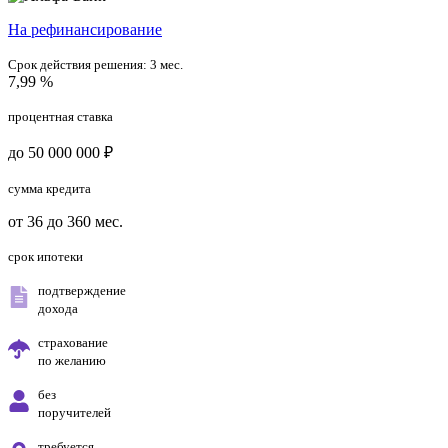
На рефинансирование
Срок действия решения:
3 мес.
7,99 %
процентная ставка
до 50 000 000 ₽
сумма кредита
от 36 до 360 мес.
срок ипотеки
подтверждение
дохода
страхование
по желанию
без
поручителей
требуется