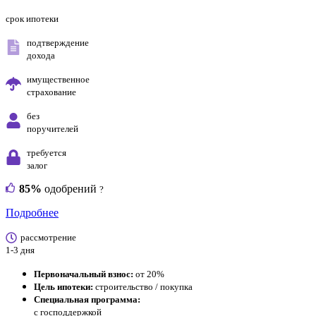
срок ипотеки
подтверждение
дохода
имущественное
страхование
без
поручителей
требуется
залог
85%
одобрений
?
Подробнее
рассмотрение
1-3 дня
Первоначальный взнос:
от 20%
Цель ипотеки:
строительство / покупка
Специальная программа:
с господдержкой