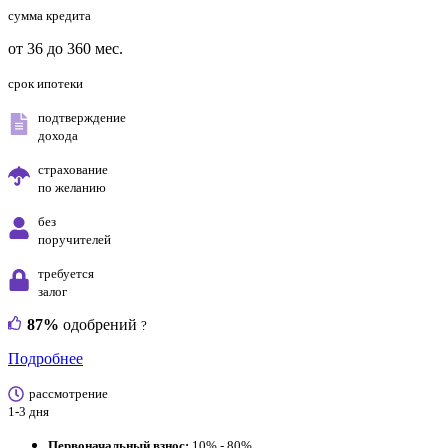
сумма кредита
от 36 до 360 мес.
срок ипотеки
подтверждение
дохода
страхование
по желанию
без
поручителей
требуется
залог
87%
одобрений
?
Подробнее
рассмотрение
1-3 дня
Первоначальный взнос:
10% - 80%