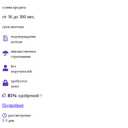
сумма кредита
от 36 до 300 мес.
срок ипотеки
подтверждение
дохода
имущественное
страхование
без
поручителей
требуется
залог
85%
одобрений
?
Подробнее
рассмотрение
1-3 дня