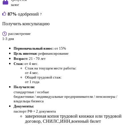
залог
87%
одобрений
?
Получить консультацию
рассмотрение
1-3 дня
Первоначальный взнос:
от 15%
Цель ипотеки:
рефинансирование
Возраст:
21 - 70 лет
Стаж:
от 4 мес.
Стаж на текущем месте работы:
от 4 мес.
Общий трудовой стаж:
от 1 года
Получатели:
стандартные /
особые
бюджетники / индивидуальные предприниматели / пенсионеры /
владельцы бизнеса
Документы:
паспорт РФ +
2 документа
заверенная копия трудовой книжки или трудовой
договор, СНИЛС,ИНН,военный билет