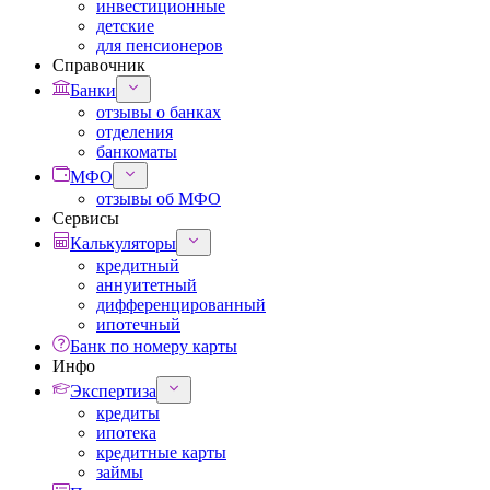
инвестиционные
детские
для пенсионеров
Справочник
Банки
отзывы о банках
отделения
банкоматы
МФО
отзывы об МФО
Сервисы
Калькуляторы
кредитный
аннуитетный
дифференцированный
ипотечный
Банк по номеру карты
Инфо
Экспертиза
кредиты
ипотека
кредитные карты
займы