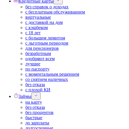
Кредитные карты
без справок о доходах
с бесплатным обслуживанием
виртуальные
с доставкой на дом
с кэшбеком
с 18 лет
с большим лимитом
с льготным периодом
для пенсионеров
безработным
одобряют всем
лучшие
по паспорту
с моментальным решением
со снятием наличных
без отказа
с плохой КИ
Займы
на карту
без отказа
без процентов
быстрые
до зарплаты
долгосрочные