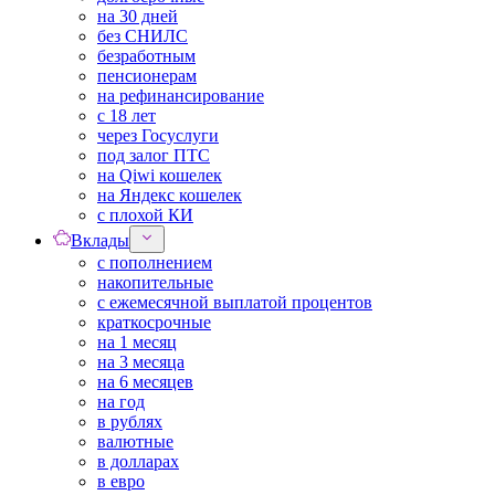
на 30 дней
без СНИЛС
безработным
пенсионерам
на рефинансирование
с 18 лет
через Госуслуги
под залог ПТС
на Qiwi кошелек
на Яндекс кошелек
с плохой КИ
Вклады
с пополнением
накопительные
с ежемесячной выплатой процентов
краткосрочные
на 1 месяц
на 3 месяца
на 6 месяцев
на год
в рублях
валютные
в долларах
в евро