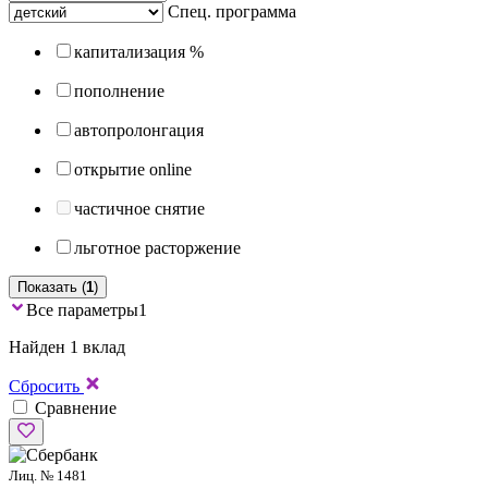
Спец. программа
капитализация %
пополнение
автопролонгация
открытие online
частичное снятие
льготное расторжение
Показать (
1
)
Все параметры
1
Найден 1 вклад
Сбросить
Сравнение
Лиц. № 1481