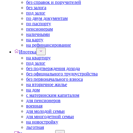
без справок и поручителей
без залога
под залог
по двум документам
по паспорту
пенсионерам
наличными
на карту
на рефинансирование
Ипотека
на квартиру
под залог
без подтверждения дохода
без официального трудоустройства
без первоначального взноса
на вторичное жилье
на дом
с материнским капиталом
для пенсионеров
военная
для молодой семьи
для многодетной семьи
на новостройку
льготная